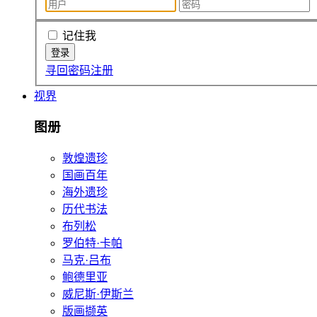
记住我
寻回密码
注册
视界
图册
敦煌遗珍
国画百年
海外遗珍
历代书法
布列松
罗伯特·卡帕
马克·吕布
鲍德里亚
威尼斯·伊斯兰
版画撷英