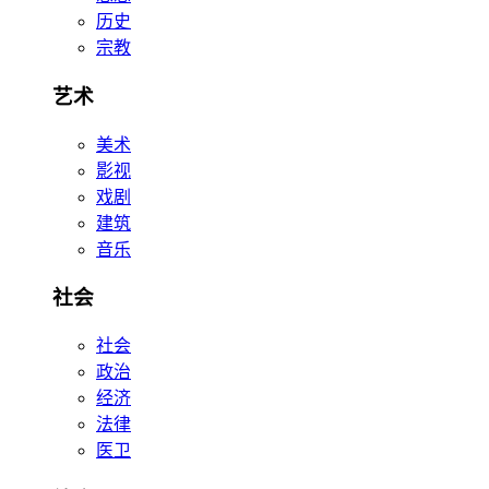
历史
宗教
艺术
美术
影视
戏剧
建筑
音乐
社会
社会
政治
经济
法律
医卫