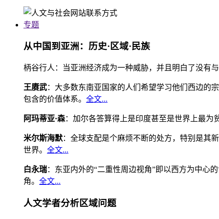
专题
从中国到亚洲：历史·区域·民族
柄谷行人：当亚洲经济成为一种威胁，并且明白了没有与
王赓武
：大多数东南亚国家的人们希望学习他们西边的宗
包含的价值体系。
全文...
阿玛蒂亚·森
：加尔各答算得上是印度甚至是世界上最为
米尔斯海默
：全球支配是个麻烦不断的处方，特别是其新
世界。
全文...
白永瑞
：东亚内外的“二重性周边视角”即以西方为中心
角。
全文...
人文学者分析区域问题