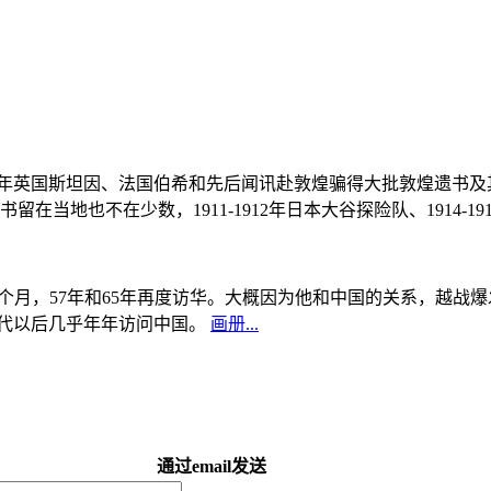
, 1908年英国斯坦因、法国伯希和先后闻讯赴敦煌骗得大批敦煌遗
当地也不在少数，1911-1912年日本大谷探险队、1914-1
中国5个月，57年和65年再度访华。大概因为他和中国的关系，越
0年代以后几乎年年访问中国。
画册...
通过email发送