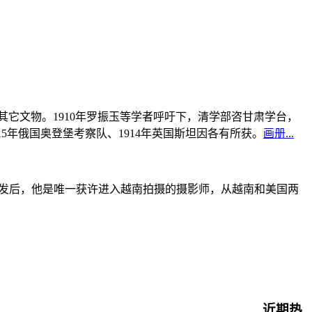
书及其它文物。1910年罗振玉等学者呼吁下，清学部咨甘肃学台，
915年俄国奥登堡考察队、1914年英国斯坦因各有所获。
画册...
战爆发后，他是唯一获许进入越南拍摄的摄影师，从越南和美国两
近期热