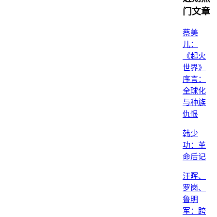
门文章
蔡美
儿：
《起火
世界》
序言：
全球化
与种族
仇恨
韩少
功：革
命后记
汪晖、
罗岗、
鲁明
军：跨