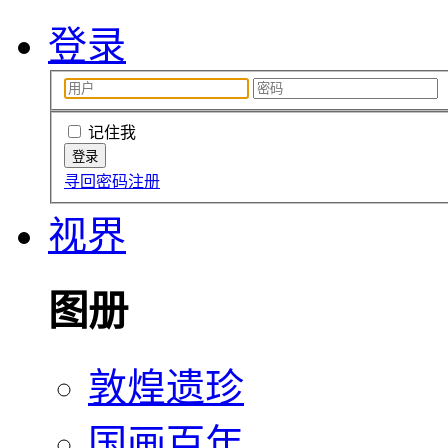
登录
记住我
寻回密码
注册
视界
图册
敦煌遗珍
国画百年