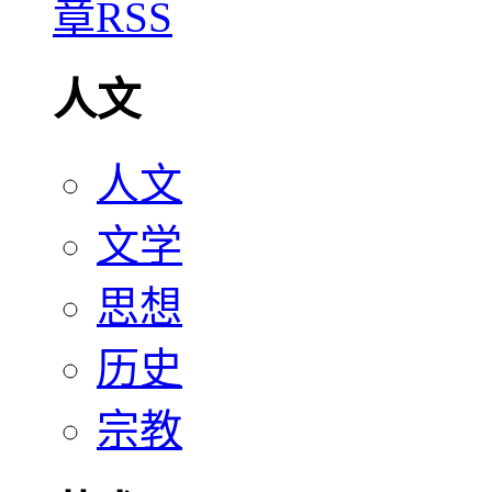
人文
人文
文学
思想
历史
宗教