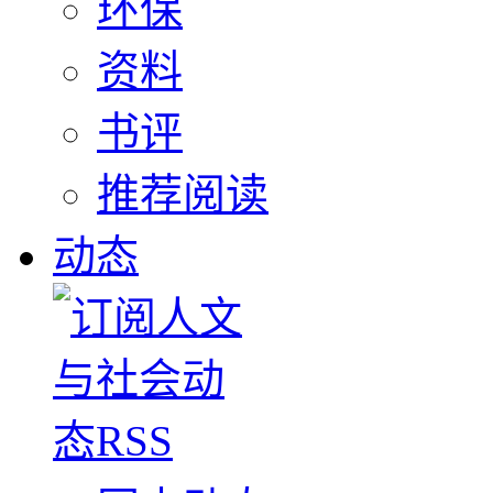
环保
资料
书评
推荐阅读
动态