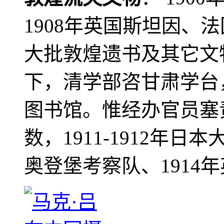
1908年英国斯坦因、
大批敦煌遗书及其它文物
下，清学部咨甘肃学台
图书馆。惟经办官员塞
数，1911-1912年日本
奥登堡考察队、1914