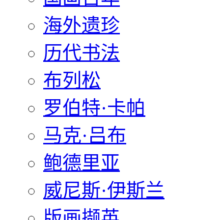
海外遗珍
历代书法
布列松
罗伯特·卡帕
马克·吕布
鲍德里亚
威尼斯·伊斯兰
版画撷英