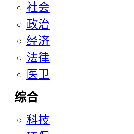
社会
政治
经济
法律
医卫
综合
科技