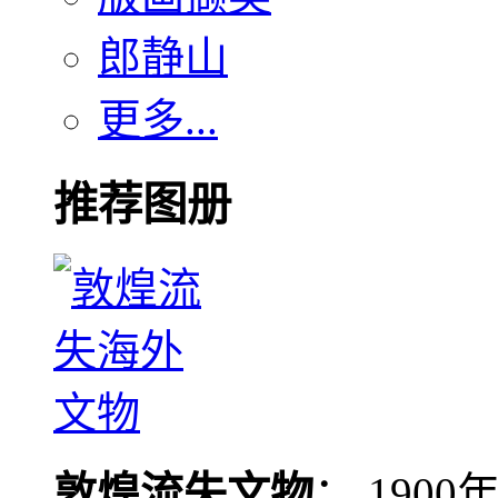
郎静山
更多...
推荐图册
敦煌流失文物
： 190