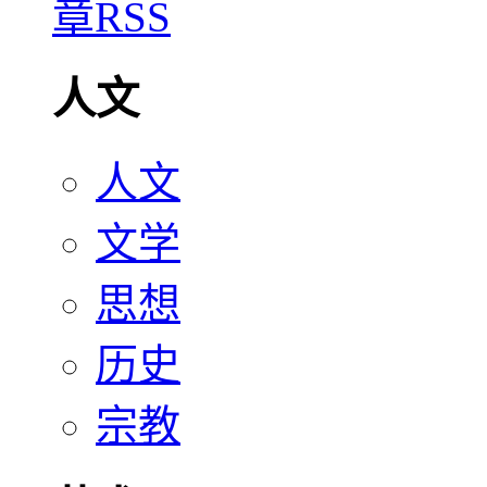
人文
人文
文学
思想
历史
宗教