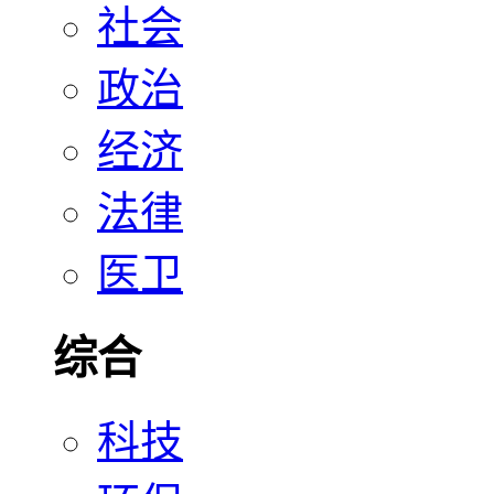
社会
政治
经济
法律
医卫
综合
科技