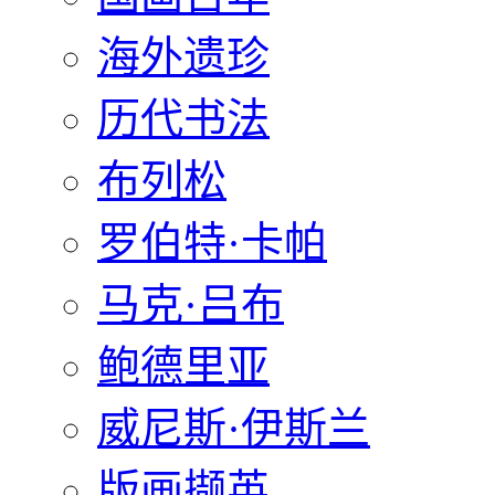
海外遗珍
历代书法
布列松
罗伯特·卡帕
马克·吕布
鲍德里亚
威尼斯·伊斯兰
版画撷英