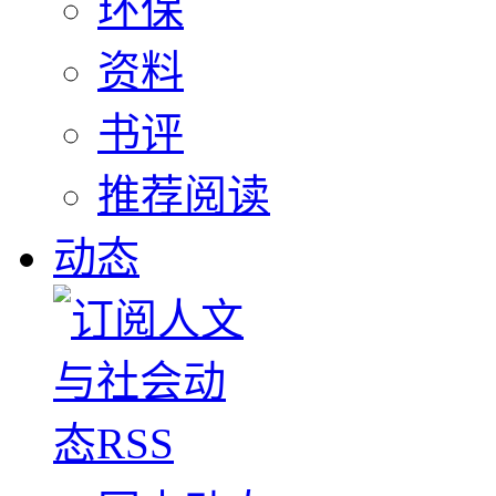
环保
资料
书评
推荐阅读
动态