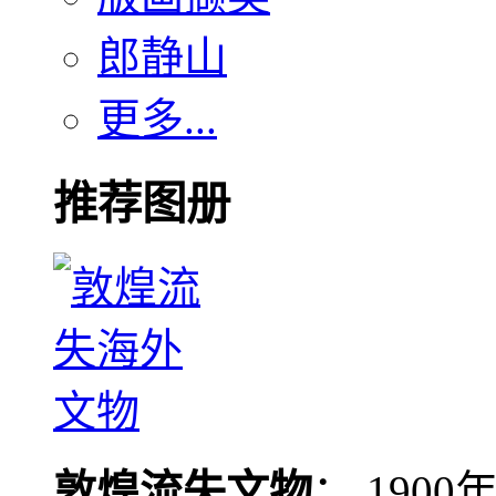
郎静山
更多...
推荐图册
敦煌流失文物
： 190