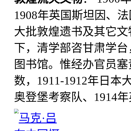
1908年英国斯坦因、
大批敦煌遗书及其它文物
下，清学部咨甘肃学台
图书馆。惟经办官员塞
数，1911-1912年日本
奥登堡考察队、1914