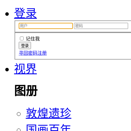
登录
记住我
寻回密码
注册
视界
图册
敦煌遗珍
国画百年