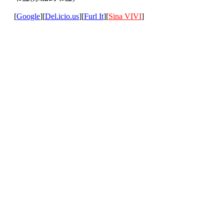
[
Google
][
Del.icio.us
][
Furl It
][
Sina VIVI
]