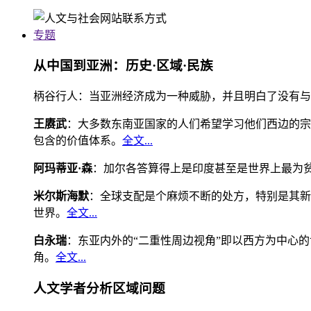
专题
从中国到亚洲：历史·区域·民族
柄谷行人：当亚洲经济成为一种威胁，并且明白了没有与
王赓武
：大多数东南亚国家的人们希望学习他们西边的宗
包含的价值体系。
全文...
阿玛蒂亚·森
：加尔各答算得上是印度甚至是世界上最为
米尔斯海默
：全球支配是个麻烦不断的处方，特别是其新
世界。
全文...
白永瑞
：东亚内外的“二重性周边视角”即以西方为中心
角。
全文...
人文学者分析区域问题