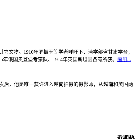
书及其它文物。1910年罗振玉等学者呼吁下，清学部咨甘肃学台，
915年俄国奥登堡考察队、1914年英国斯坦因各有所获。
画册...
战爆发后，他是唯一获许进入越南拍摄的摄影师，从越南和美国两
近期热