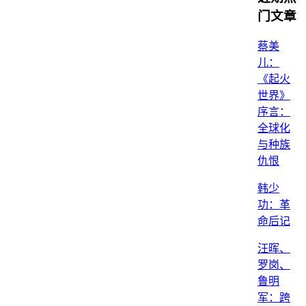
门文章
蔡美
儿：
《起火
世界》
序言：
全球化
与种族
仇恨
韩少
功：革
命后记
汪晖、
罗岗、
鲁明
军：跨