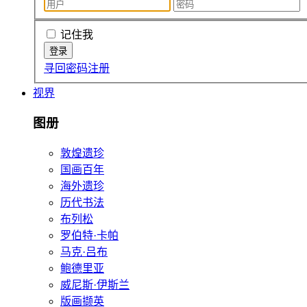
记住我
寻回密码
注册
视界
图册
敦煌遗珍
国画百年
海外遗珍
历代书法
布列松
罗伯特·卡帕
马克·吕布
鲍德里亚
威尼斯·伊斯兰
版画撷英