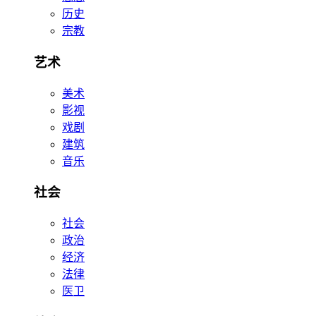
历史
宗教
艺术
美术
影视
戏剧
建筑
音乐
社会
社会
政治
经济
法律
医卫