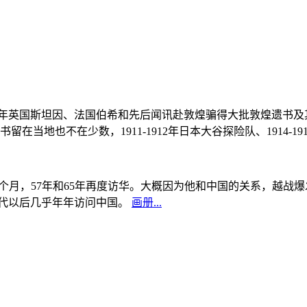
, 1908年英国斯坦因、法国伯希和先后闻讯赴敦煌骗得大批敦煌遗
当地也不在少数，1911-1912年日本大谷探险队、1914-1
中国5个月，57年和65年再度访华。大概因为他和中国的关系，越
0年代以后几乎年年访问中国。
画册...