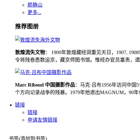
郎静山
更多...
推荐图册
敦煌流失文物
： 1900年敦煌藏经洞重见天日，1907
令将残卷悉数运京，藏京师图书馆。惟经办官员塞责，遗书留在
Marc Riboud 中国摄影作品
：马克·吕布1956年访问
个方向记录战争的残暴。1979年他退出MAGNUM，9
链接
链接
申请友情链接
书签(添加到书签)