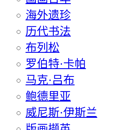
海外遗珍
历代书法
布列松
罗伯特·卡帕
马克·吕布
鲍德里亚
威尼斯·伊斯兰
版画撷英