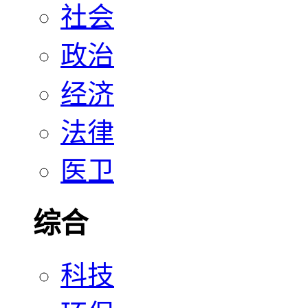
社会
政治
经济
法律
医卫
综合
科技