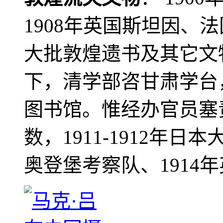
1908年英国斯坦因、
大批敦煌遗书及其它文物
下，清学部咨甘肃学台
图书馆。惟经办官员塞
数，1911-1912年日本
奥登堡考察队、1914