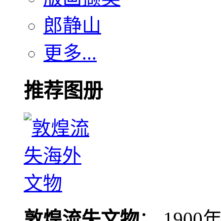
郎静山
更多...
推荐图册
敦煌流失文物
： 190