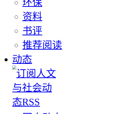
环保
资料
书评
推荐阅读
动态