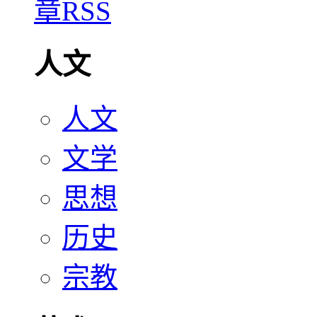
人文
人文
文学
思想
历史
宗教