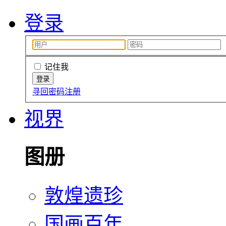
登录
记住我
寻回密码
注册
视界
图册
敦煌遗珍
国画百年