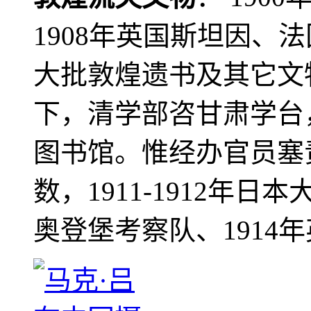
1908年英国斯坦因、
大批敦煌遗书及其它文物
下，清学部咨甘肃学台
图书馆。惟经办官员塞
数，1911-1912年日本
奥登堡考察队、1914