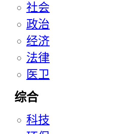
社会
政治
经济
法律
医卫
综合
科技