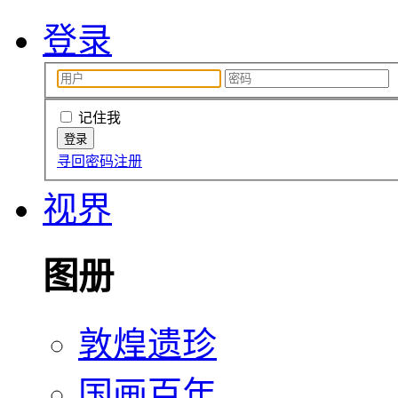
登录
记住我
寻回密码
注册
视界
图册
敦煌遗珍
国画百年