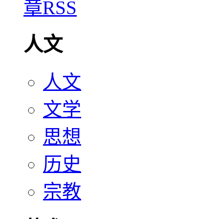
人文
人文
文学
思想
历史
宗教