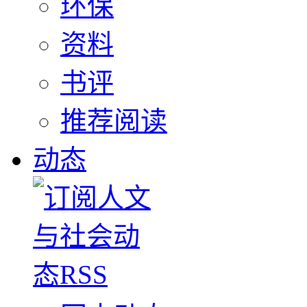
环保
资料
书评
推荐阅读
动态