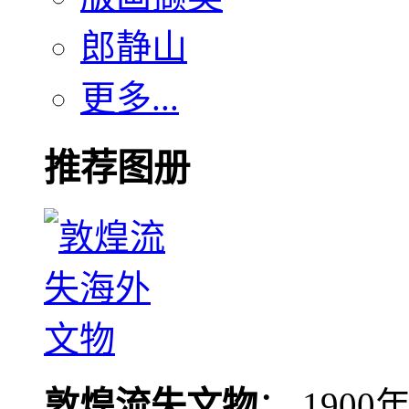
郎静山
更多...
推荐图册
敦煌流失文物
： 190