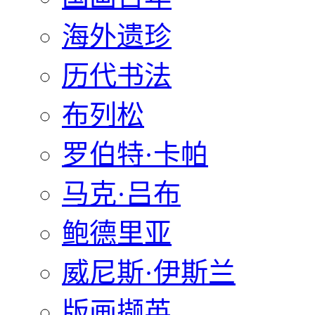
海外遗珍
历代书法
布列松
罗伯特·卡帕
马克·吕布
鲍德里亚
威尼斯·伊斯兰
版画撷英