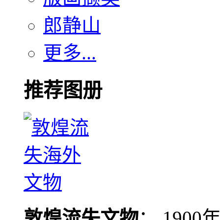
郎静山
更多...
推荐图册
敦煌流失文物
： 190