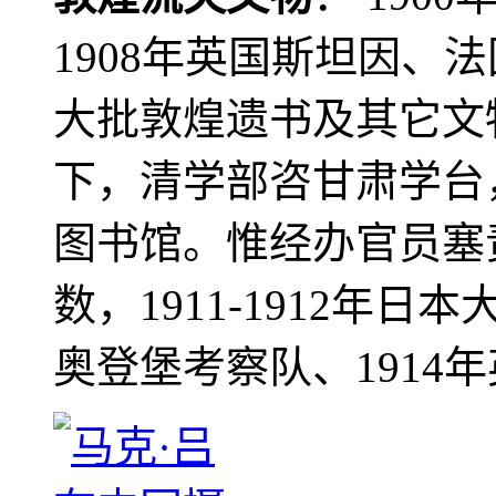
1908年英国斯坦因、
大批敦煌遗书及其它文物
下，清学部咨甘肃学台
图书馆。惟经办官员塞
数，1911-1912年日本
奥登堡考察队、1914