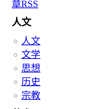
人文
人文
文学
思想
历史
宗教