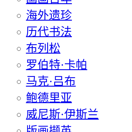
海外遗珍
历代书法
布列松
罗伯特·卡帕
马克·吕布
鲍德里亚
威尼斯·伊斯兰
版画撷英