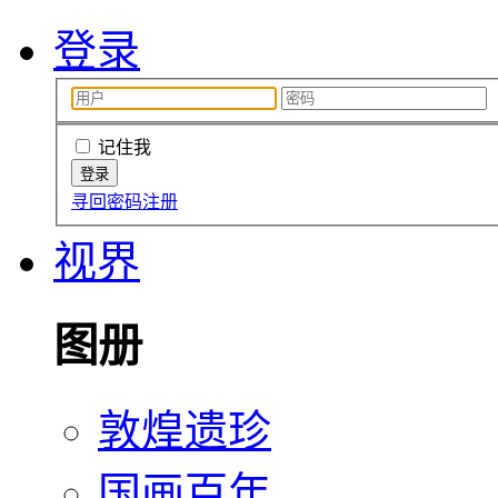
登录
记住我
寻回密码
注册
视界
图册
敦煌遗珍
国画百年