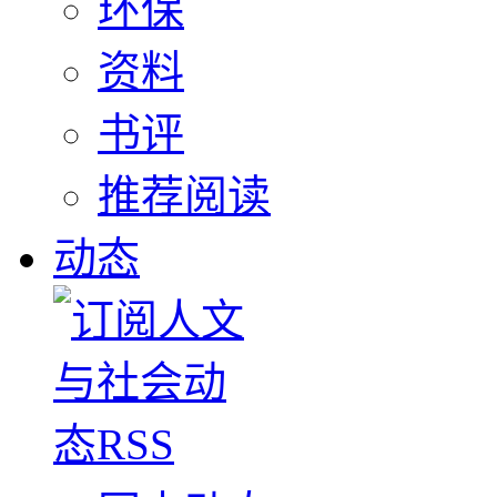
环保
资料
书评
推荐阅读
动态