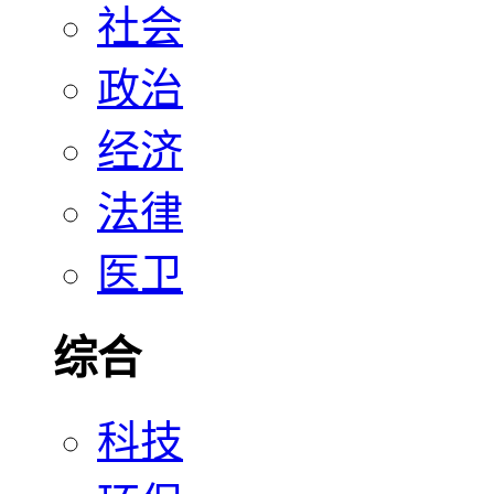
社会
政治
经济
法律
医卫
综合
科技