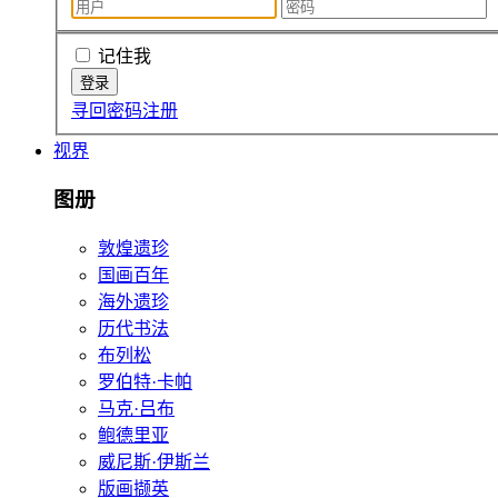
记住我
寻回密码
注册
视界
图册
敦煌遗珍
国画百年
海外遗珍
历代书法
布列松
罗伯特·卡帕
马克·吕布
鲍德里亚
威尼斯·伊斯兰
版画撷英