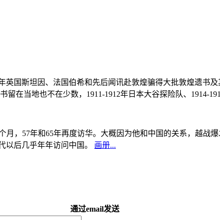
, 1908年英国斯坦因、法国伯希和先后闻讯赴敦煌骗得大批敦煌遗
当地也不在少数，1911-1912年日本大谷探险队、1914-1
中国5个月，57年和65年再度访华。大概因为他和中国的关系，越
0年代以后几乎年年访问中国。
画册...
通过email发送