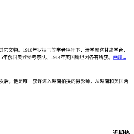
书及其它文物。1910年罗振玉等学者呼吁下，清学部咨甘肃学台，
915年俄国奥登堡考察队、1914年英国斯坦因各有所获。
画册...
战爆发后，他是唯一获许进入越南拍摄的摄影师，从越南和美国两
近期热