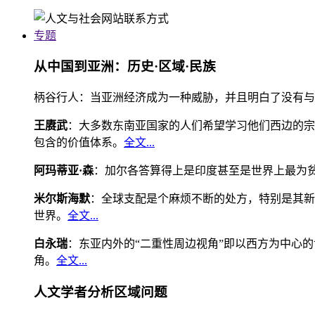
专题
从中国到亚洲：历史·区域·民族
柄谷行人：当亚洲经济成为一种威胁，并且明白了没有与
王赓武
：大多数东南亚国家的人们希望学习他们西边的宗
包含的价值体系。
全文...
阿玛蒂亚·森
：加尔各答算得上是印度甚至是世界上最为
米尔斯海默
：全球支配是个麻烦不断的处方，特别是其新
世界。
全文...
白永瑞
：东亚内外的“二重性周边视角”即以西方为中心
角。
全文...
人文学者分析区域问题