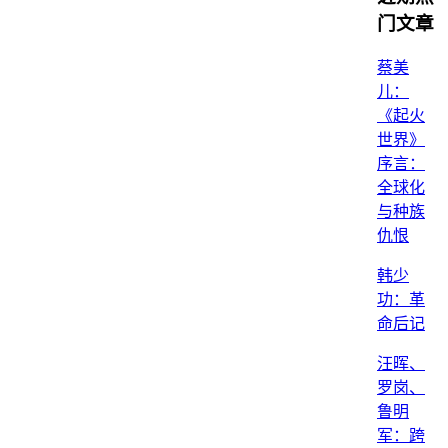
门文章
蔡美
儿：
《起火
世界》
序言：
全球化
与种族
仇恨
韩少
功：革
命后记
汪晖、
罗岗、
鲁明
军：跨