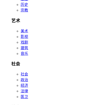
历史
宗教
艺术
美术
影视
戏剧
建筑
音乐
社会
社会
政治
经济
法律
医卫