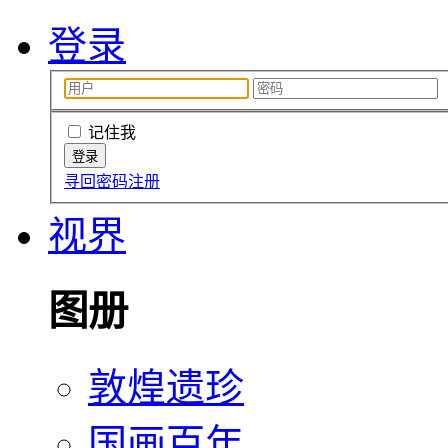
登录
记住我
寻回密码
注册
视界
图册
敦煌遗珍
国画百年