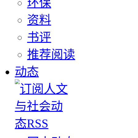
环保
资料
书评
推荐阅读
动态