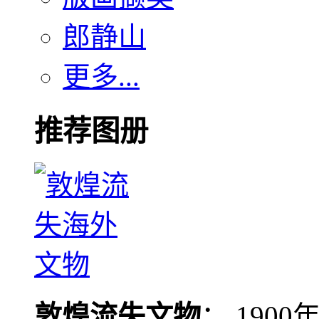
郎静山
更多...
推荐图册
敦煌流失文物
： 190