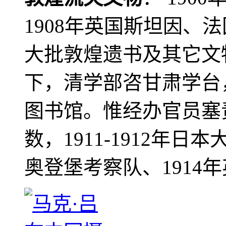
1908年英国斯坦因、
大批敦煌遗书及其它文物
下，清学部咨甘肃学台
图书馆。惟经办官员塞
数，1911-1912年日本
奥登堡考察队、1914