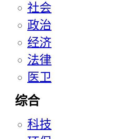
社会
政治
经济
法律
医卫
综合
科技