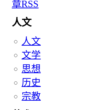
人文
人文
文学
思想
历史
宗教