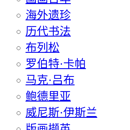
海外遗珍
历代书法
布列松
罗伯特·卡帕
马克·吕布
鲍德里亚
威尼斯·伊斯兰
版画撷英