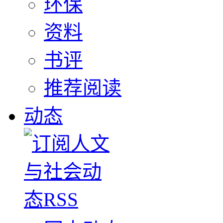
环保
资料
书评
推荐阅读
动态