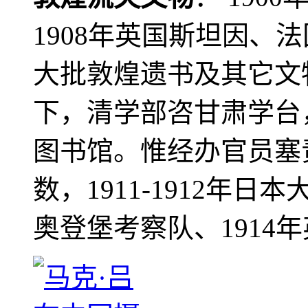
1908年英国斯坦因、
大批敦煌遗书及其它文物
下，清学部咨甘肃学台
图书馆。惟经办官员塞
数，1911-1912年日本
奥登堡考察队、1914