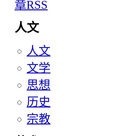
人文
人文
文学
思想
历史
宗教