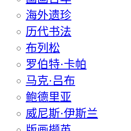
海外遗珍
历代书法
布列松
罗伯特·卡帕
马克·吕布
鲍德里亚
威尼斯·伊斯兰
版画撷英