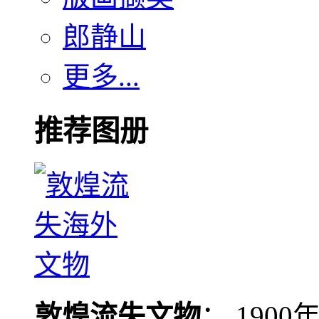
郎静山
更多...
推荐图册
敦煌流失文物
： 190