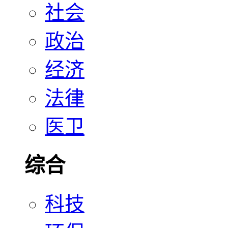
社会
政治
经济
法律
医卫
综合
科技