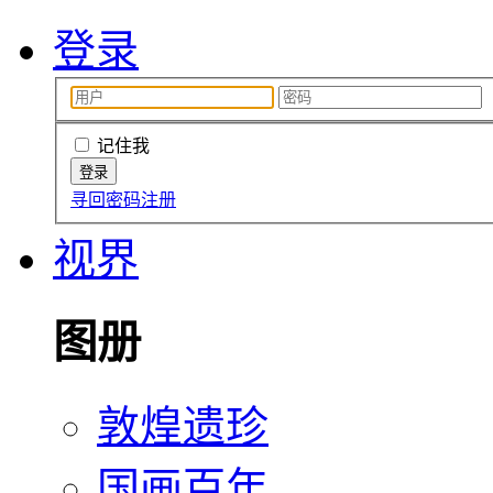
登录
记住我
寻回密码
注册
视界
图册
敦煌遗珍
国画百年