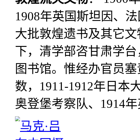
1908年英国斯坦因、
大批敦煌遗书及其它文物
下，清学部咨甘肃学台
图书馆。惟经办官员塞
数，1911-1912年日本
奥登堡考察队、1914