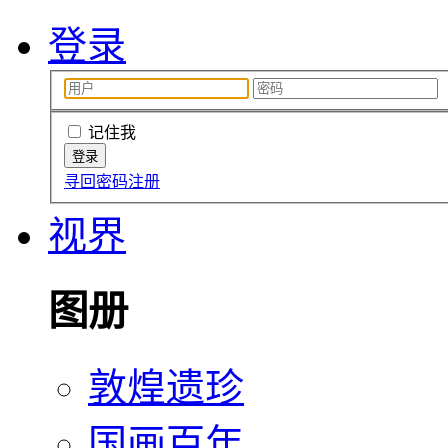
登录
记住我
寻回密码
注册
视界
图册
敦煌遗珍
国画百年