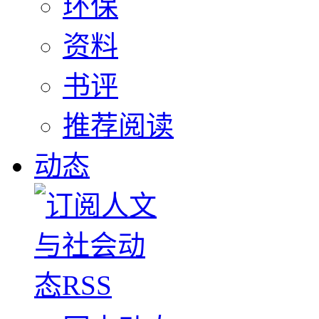
环保
资料
书评
推荐阅读
动态