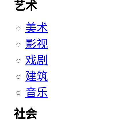
艺术
美术
影视
戏剧
建筑
音乐
社会