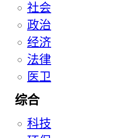
社会
政治
经济
法律
医卫
综合
科技