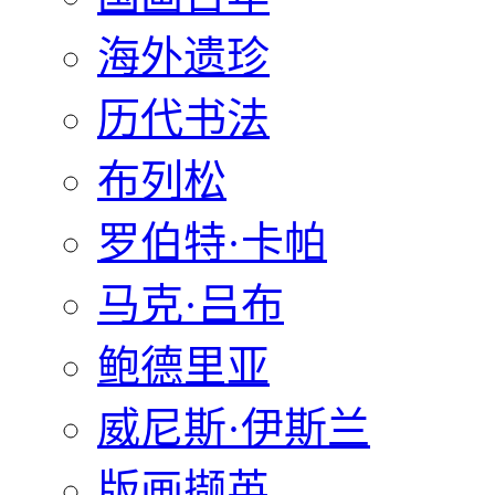
海外遗珍
历代书法
布列松
罗伯特·卡帕
马克·吕布
鲍德里亚
威尼斯·伊斯兰
版画撷英