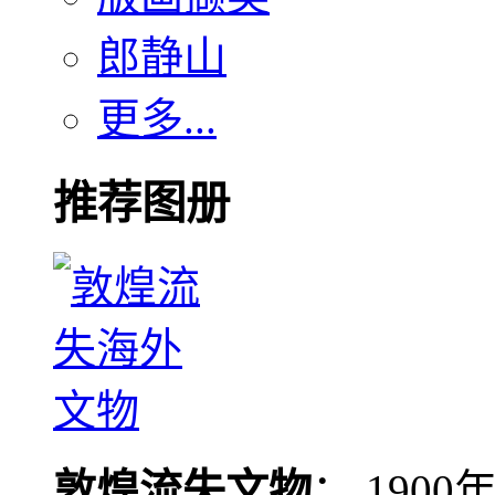
郎静山
更多...
推荐图册
敦煌流失文物
： 190