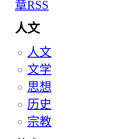
人文
人文
文学
思想
历史
宗教