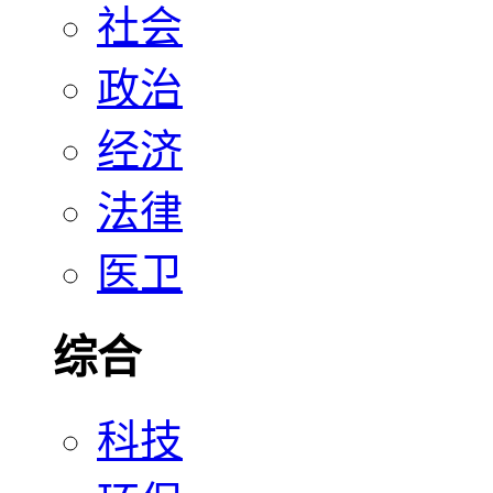
社会
政治
经济
法律
医卫
综合
科技