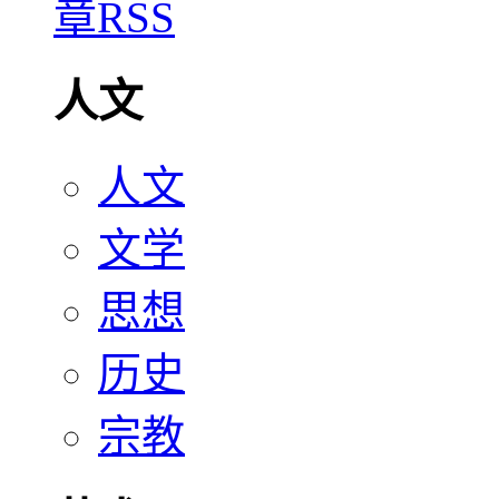
人文
人文
文学
思想
历史
宗教