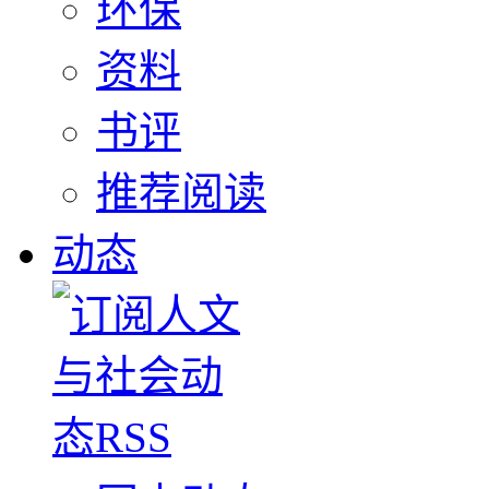
环保
资料
书评
推荐阅读
动态