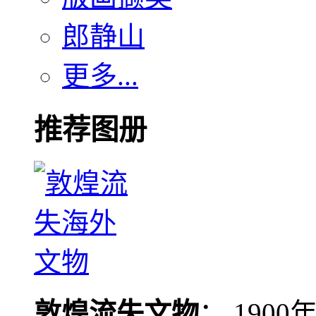
郎静山
更多...
推荐图册
敦煌流失文物
： 190