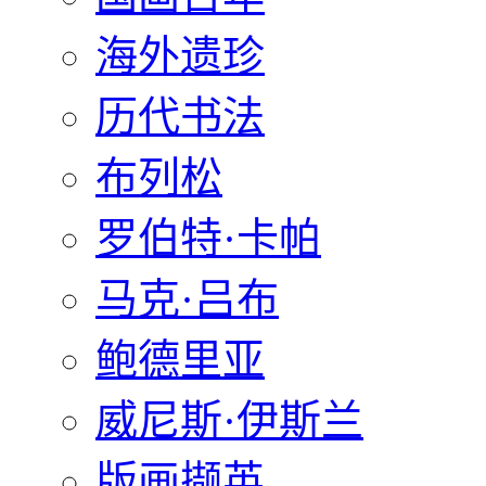
海外遗珍
历代书法
布列松
罗伯特·卡帕
马克·吕布
鲍德里亚
威尼斯·伊斯兰
版画撷英