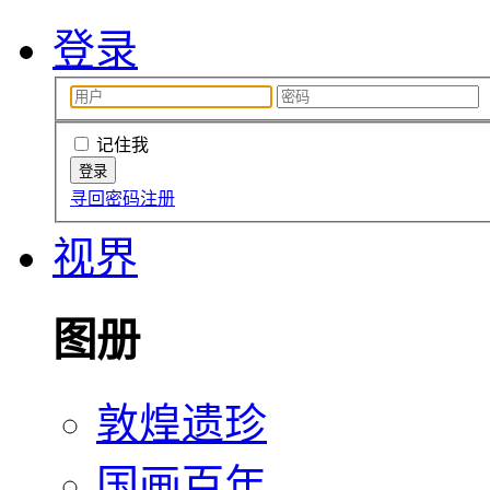
登录
记住我
寻回密码
注册
视界
图册
敦煌遗珍
国画百年