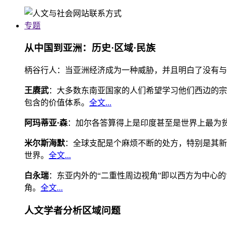
专题
从中国到亚洲：历史·区域·民族
柄谷行人：当亚洲经济成为一种威胁，并且明白了没有与
王赓武
：大多数东南亚国家的人们希望学习他们西边的宗
包含的价值体系。
全文...
阿玛蒂亚·森
：加尔各答算得上是印度甚至是世界上最为
米尔斯海默
：全球支配是个麻烦不断的处方，特别是其新
世界。
全文...
白永瑞
：东亚内外的“二重性周边视角”即以西方为中心
角。
全文...
人文学者分析区域问题