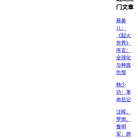
门文章
蔡美
儿：
《起火
世界》
序言：
全球化
与种族
仇恨
韩少
功：革
命后记
汪晖、
罗岗、
鲁明
军：跨