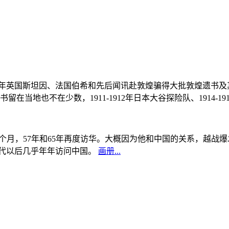
, 1908年英国斯坦因、法国伯希和先后闻讯赴敦煌骗得大批敦煌遗
当地也不在少数，1911-1912年日本大谷探险队、1914-1
中国5个月，57年和65年再度访华。大概因为他和中国的关系，越
0年代以后几乎年年访问中国。
画册...