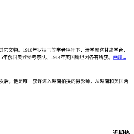
书及其它文物。1910年罗振玉等学者呼吁下，清学部咨甘肃学台，
915年俄国奥登堡考察队、1914年英国斯坦因各有所获。
画册...
战爆发后，他是唯一获许进入越南拍摄的摄影师，从越南和美国两
近期热