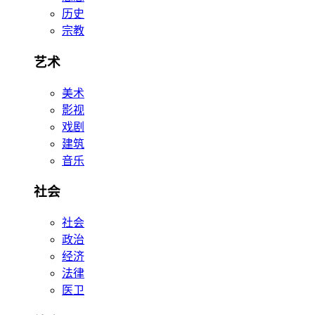
历史
宗教
艺术
美术
影视
戏剧
建筑
音乐
社会
社会
政治
经济
法律
医卫