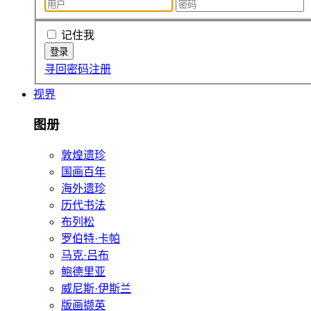
记住我
寻回密码
注册
视界
图册
敦煌遗珍
国画百年
海外遗珍
历代书法
布列松
罗伯特·卡帕
马克·吕布
鲍德里亚
威尼斯·伊斯兰
版画撷英