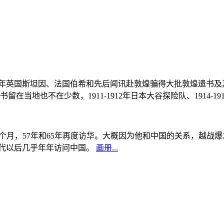
, 1908年英国斯坦因、法国伯希和先后闻讯赴敦煌骗得大批敦煌遗
当地也不在少数，1911-1912年日本大谷探险队、1914-1
中国5个月，57年和65年再度访华。大概因为他和中国的关系，越
0年代以后几乎年年访问中国。
画册...