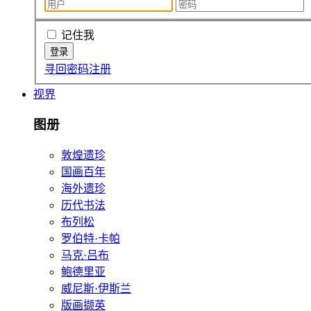
记住我
寻回密码
注册
视界
图册
敦煌遗珍
国画百年
海外遗珍
历代书法
布列松
罗伯特·卡帕
马克·吕布
鲍德里亚
威尼斯·伊斯兰
版画撷英