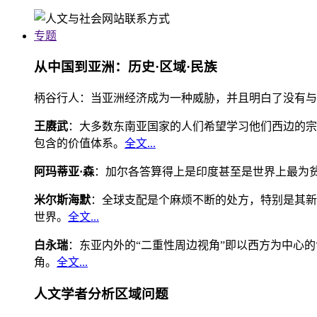
专题
从中国到亚洲：历史·区域·民族
柄谷行人：当亚洲经济成为一种威胁，并且明白了没有与
王赓武
：大多数东南亚国家的人们希望学习他们西边的宗
包含的价值体系。
全文...
阿玛蒂亚·森
：加尔各答算得上是印度甚至是世界上最为
米尔斯海默
：全球支配是个麻烦不断的处方，特别是其新
世界。
全文...
白永瑞
：东亚内外的“二重性周边视角”即以西方为中心
角。
全文...
人文学者分析区域问题