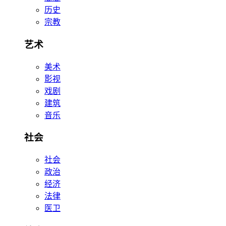
历史
宗教
艺术
美术
影视
戏剧
建筑
音乐
社会
社会
政治
经济
法律
医卫