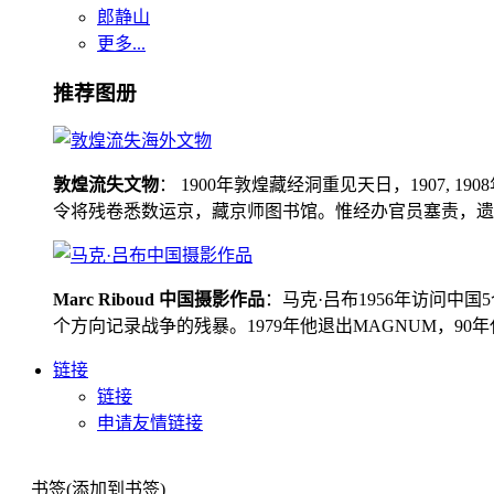
郎静山
更多...
推荐图册
敦煌流失文物
： 1900年敦煌藏经洞重见天日，1907
令将残卷悉数运京，藏京师图书馆。惟经办官员塞责，遗书留在
Marc Riboud 中国摄影作品
：马克·吕布1956年访问
个方向记录战争的残暴。1979年他退出MAGNUM，9
链接
链接
申请友情链接
书签(添加到书签)