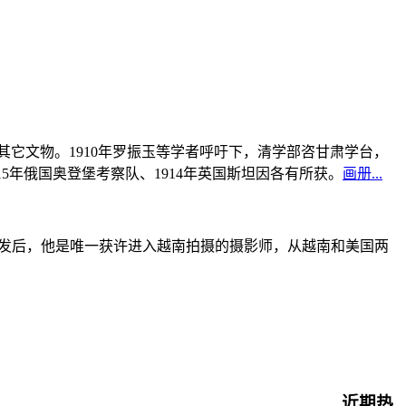
书及其它文物。1910年罗振玉等学者呼吁下，清学部咨甘肃学台，
915年俄国奥登堡考察队、1914年英国斯坦因各有所获。
画册...
战爆发后，他是唯一获许进入越南拍摄的摄影师，从越南和美国两
近期热