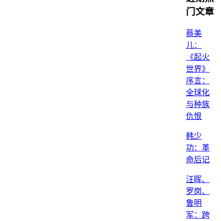
门文章
蔡美
儿：
《起火
世界》
序言：
全球化
与种族
仇恨
韩少
功：革
命后记
汪晖、
罗岗、
鲁明
军：跨