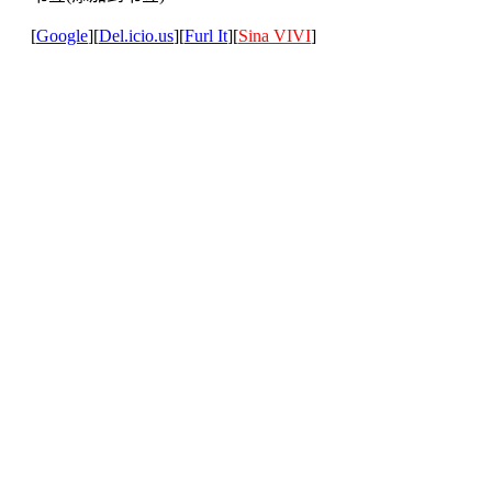
[
Google
][
Del.icio.us
][
Furl It
][
Sina VIVI
]