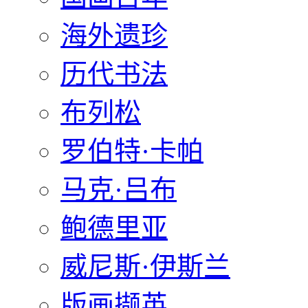
海外遗珍
历代书法
布列松
罗伯特·卡帕
马克·吕布
鲍德里亚
威尼斯·伊斯兰
版画撷英