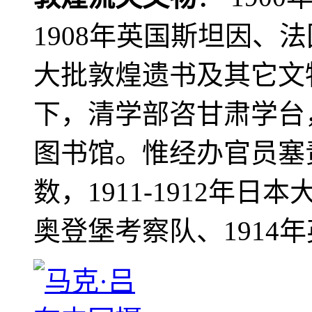
1908年英国斯坦因、
大批敦煌遗书及其它文物
下，清学部咨甘肃学台
图书馆。惟经办官员塞
数，1911-1912年日本
奥登堡考察队、1914