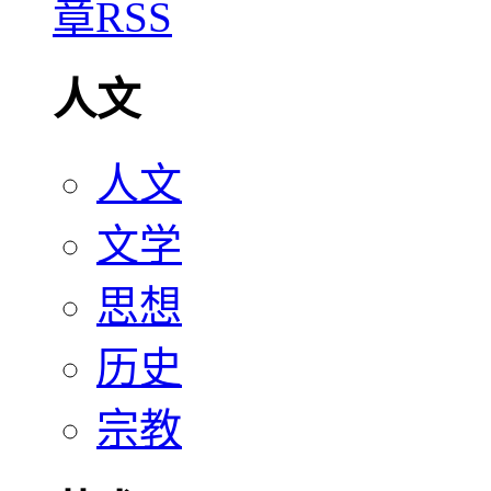
人文
人文
文学
思想
历史
宗教