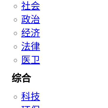
社会
政治
经济
法律
医卫
综合
科技