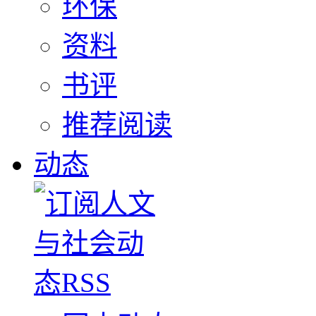
环保
资料
书评
推荐阅读
动态