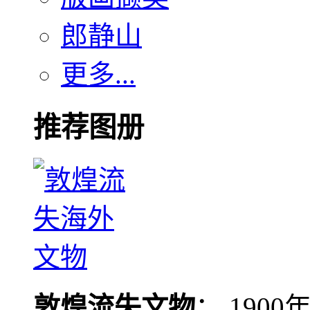
郎静山
更多...
推荐图册
敦煌流失文物
： 190