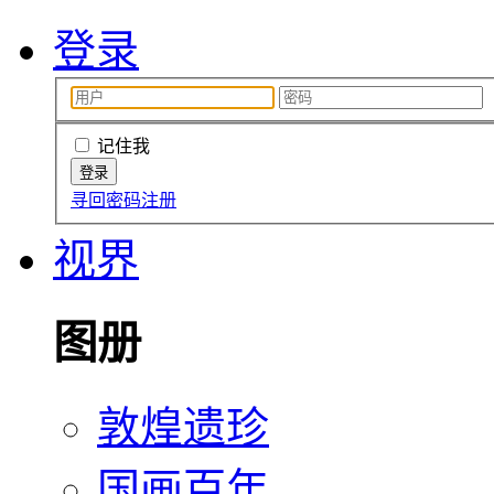
登录
记住我
寻回密码
注册
视界
图册
敦煌遗珍
国画百年