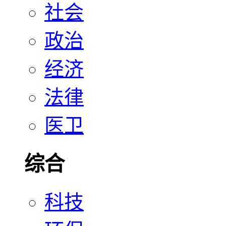
社会
政治
经济
法律
医卫
综合
科技