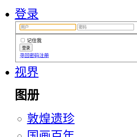
登录
记住我
寻回密码
注册
视界
图册
敦煌遗珍
国画百年