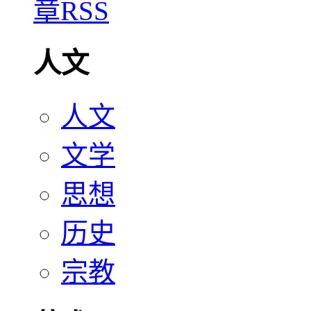
人文
人文
文学
思想
历史
宗教