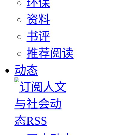
环保
资料
书评
推荐阅读
动态