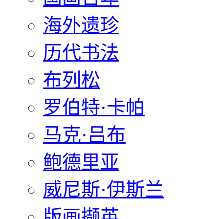
海外遗珍
历代书法
布列松
罗伯特·卡帕
马克·吕布
鲍德里亚
威尼斯·伊斯兰
版画撷英