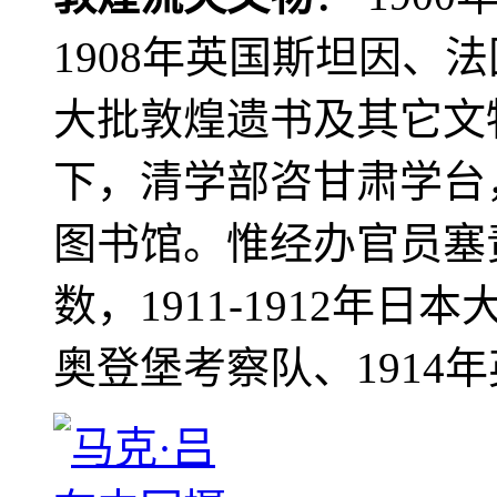
1908年英国斯坦因、
大批敦煌遗书及其它文物
下，清学部咨甘肃学台
图书馆。惟经办官员塞
数，1911-1912年日本
奥登堡考察队、1914