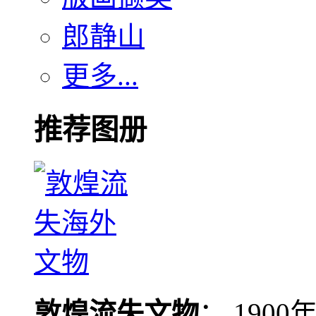
郎静山
更多...
推荐图册
敦煌流失文物
： 190