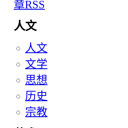
人文
人文
文学
思想
历史
宗教