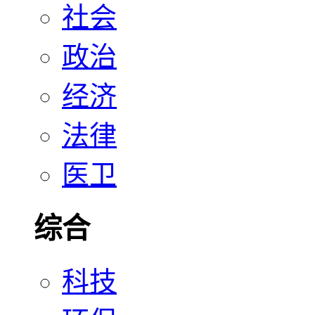
社会
政治
经济
法律
医卫
综合
科技