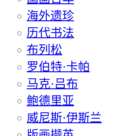
海外遗珍
历代书法
布列松
罗伯特·卡帕
马克·吕布
鲍德里亚
威尼斯·伊斯兰
版画撷英