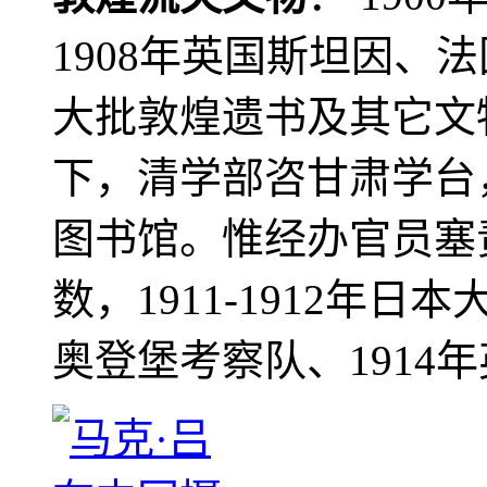
1908年英国斯坦因、
大批敦煌遗书及其它文物
下，清学部咨甘肃学台
图书馆。惟经办官员塞
数，1911-1912年日本
奥登堡考察队、1914