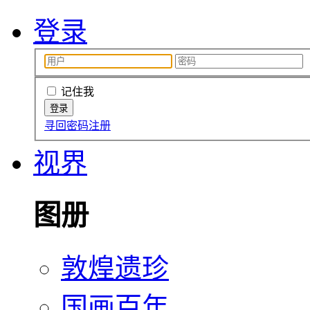
登录
记住我
寻回密码
注册
视界
图册
敦煌遗珍
国画百年