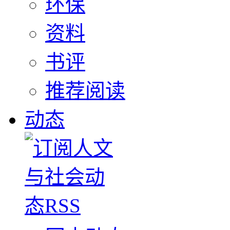
环保
资料
书评
推荐阅读
动态