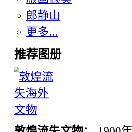
郎静山
更多...
推荐图册
敦煌流失文物
： 190