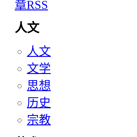
人文
人文
文学
思想
历史
宗教