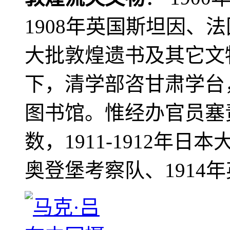
1908年英国斯坦因、
大批敦煌遗书及其它文物
下，清学部咨甘肃学台
图书馆。惟经办官员塞
数，1911-1912年日本
奥登堡考察队、1914