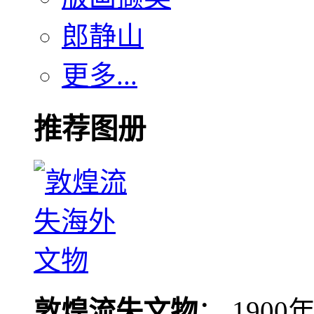
郎静山
更多...
推荐图册
敦煌流失文物
： 190