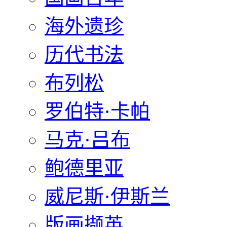
海外遗珍
历代书法
布列松
罗伯特·卡帕
马克·吕布
鲍德里亚
威尼斯·伊斯兰
版画撷英