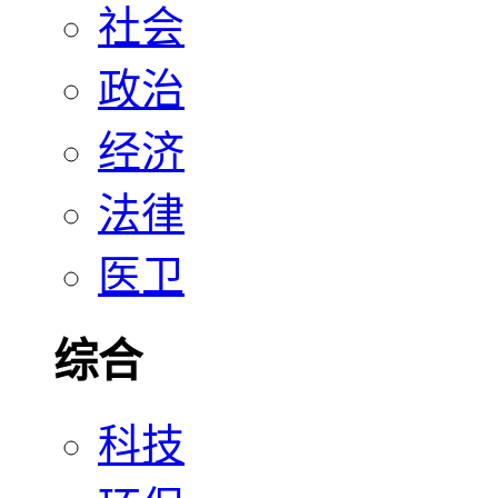
社会
政治
经济
法律
医卫
综合
科技