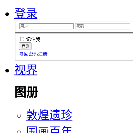
登录
记住我
寻回密码
注册
视界
图册
敦煌遗珍
国画百年