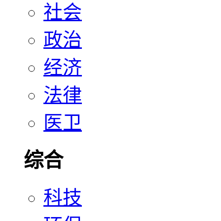
社会
政治
经济
法律
医卫
综合
科技