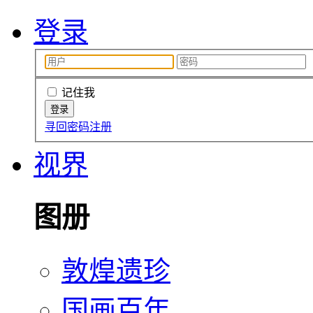
登录
记住我
寻回密码
注册
视界
图册
敦煌遗珍
国画百年