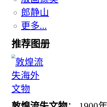
郎静山
更多...
推荐图册
敦煌流失文物
： 190