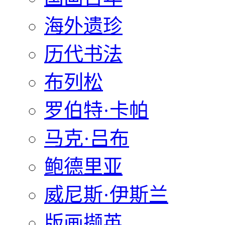
海外遗珍
历代书法
布列松
罗伯特·卡帕
马克·吕布
鲍德里亚
威尼斯·伊斯兰
版画撷英