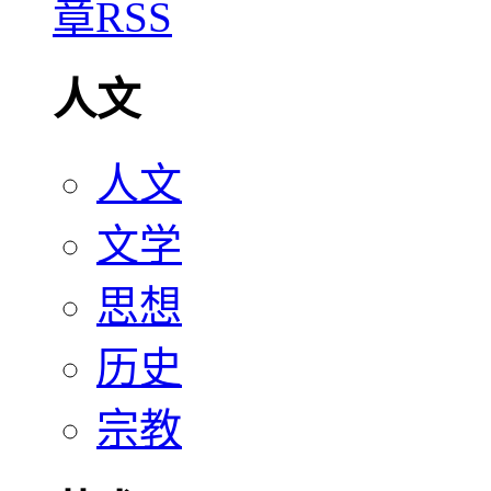
人文
人文
文学
思想
历史
宗教