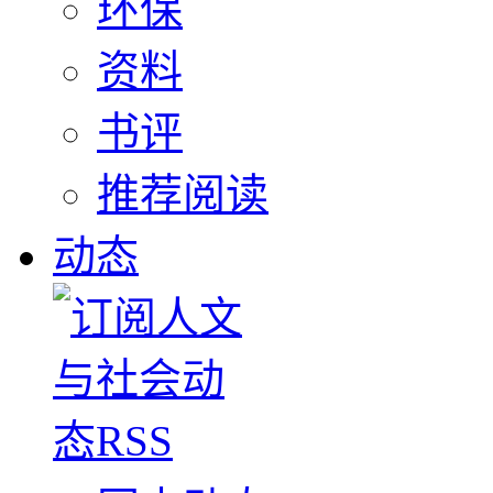
环保
资料
书评
推荐阅读
动态