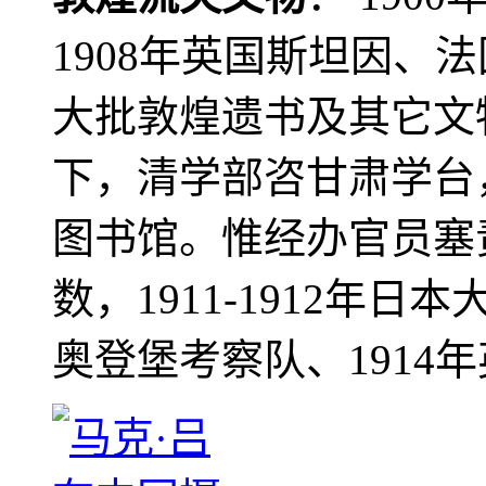
1908年英国斯坦因、
大批敦煌遗书及其它文物
下，清学部咨甘肃学台
图书馆。惟经办官员塞
数，1911-1912年日本
奥登堡考察队、1914