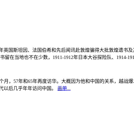
, 1908年英国斯坦因、法国伯希和先后闻讯赴敦煌骗得大批敦煌遗
当地也不在少数，1911-1912年日本大谷探险队、1914-1
中国5个月，57年和65年再度访华。大概因为他和中国的关系，越
0年代以后几乎年年访问中国。
画册...