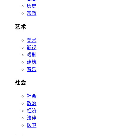
历史
宗教
艺术
美术
影视
戏剧
建筑
音乐
社会
社会
政治
经济
法律
医卫