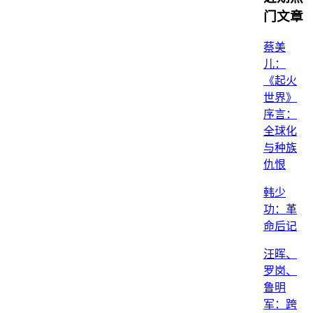
门文章
蔡美
儿：
《起火
世界》
序言：
全球化
与种族
仇恨
韩少
功：革
命后记
汪晖、
罗岗、
鲁明
军：跨