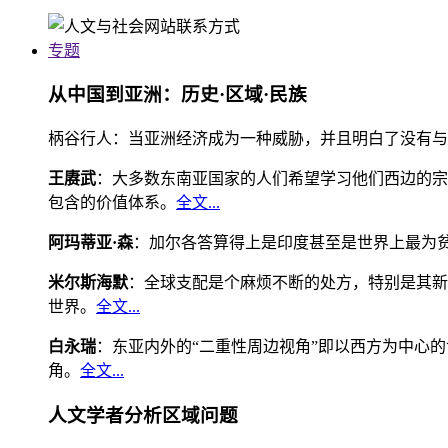
专题
从中国到亚洲：历史·区域·民族
柄谷行人：当亚洲经济成为一种威胁，并且明白了没有与
王赓武
：大多数东南亚国家的人们希望学习他们西边的宗
包含的价值体系。
全文...
阿玛蒂亚·森
：加尔各答算得上是印度甚至是世界上最为
米尔斯海默
：全球支配是个麻烦不断的处方，特别是其新
世界。
全文...
白永瑞
：东亚内外的“二重性周边视角”即以西方为中心
角。
全文...
人文学者分析区域问题