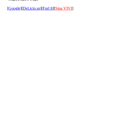
[
Google
][
Del.icio.us
][
Furl It
][
Sina VIVI
]