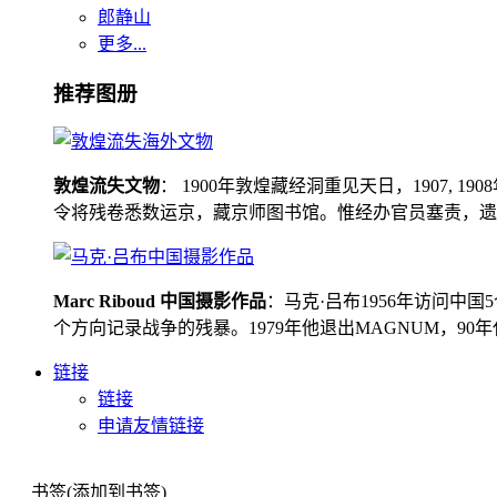
郎静山
更多...
推荐图册
敦煌流失文物
： 1900年敦煌藏经洞重见天日，1907
令将残卷悉数运京，藏京师图书馆。惟经办官员塞责，遗书留在
Marc Riboud 中国摄影作品
：马克·吕布1956年访问
个方向记录战争的残暴。1979年他退出MAGNUM，9
链接
链接
申请友情链接
书签(添加到书签)