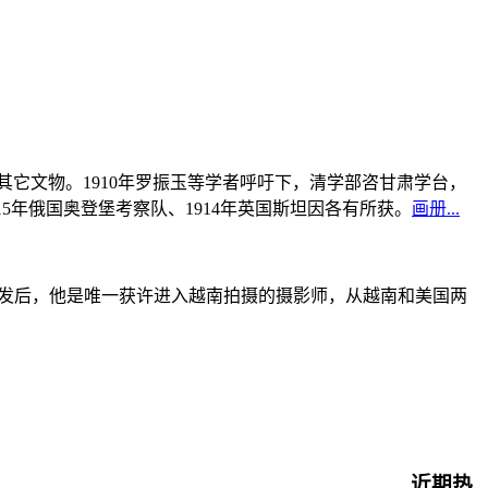
书及其它文物。1910年罗振玉等学者呼吁下，清学部咨甘肃学台，
915年俄国奥登堡考察队、1914年英国斯坦因各有所获。
画册...
战爆发后，他是唯一获许进入越南拍摄的摄影师，从越南和美国两
近期热