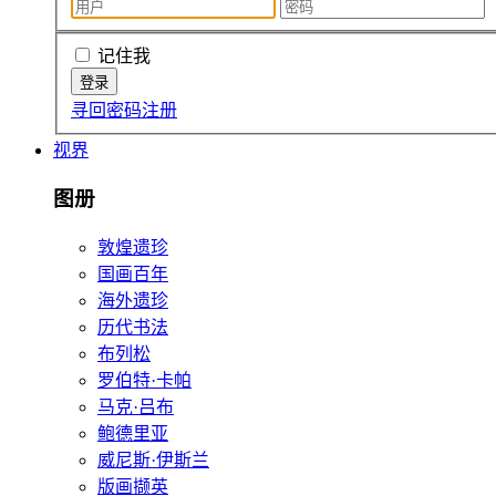
记住我
寻回密码
注册
视界
图册
敦煌遗珍
国画百年
海外遗珍
历代书法
布列松
罗伯特·卡帕
马克·吕布
鲍德里亚
威尼斯·伊斯兰
版画撷英