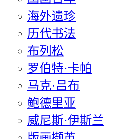
海外遗珍
历代书法
布列松
罗伯特·卡帕
马克·吕布
鲍德里亚
威尼斯·伊斯兰
版画撷英