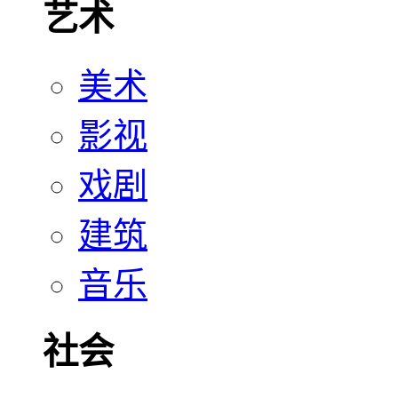
艺术
美术
影视
戏剧
建筑
音乐
社会