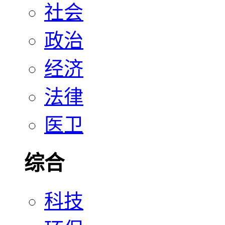
社会
政治
经济
法律
医卫
综合
科技