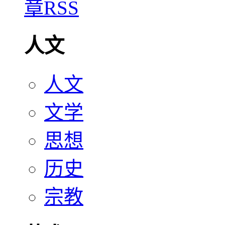
人文
人文
文学
思想
历史
宗教