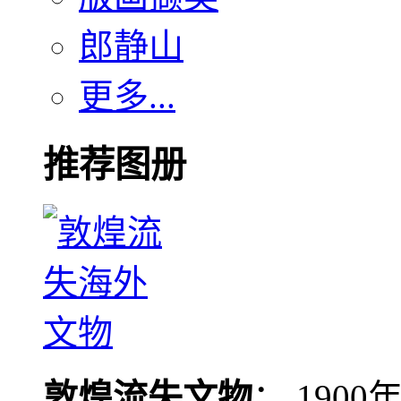
郎静山
更多...
推荐图册
敦煌流失文物
： 190