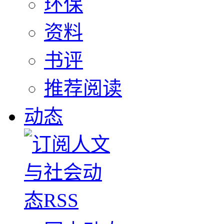
环保
资料
书评
推荐阅读
动态