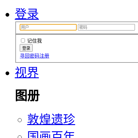
登录
记住我
寻回密码
注册
视界
图册
敦煌遗珍
国画百年