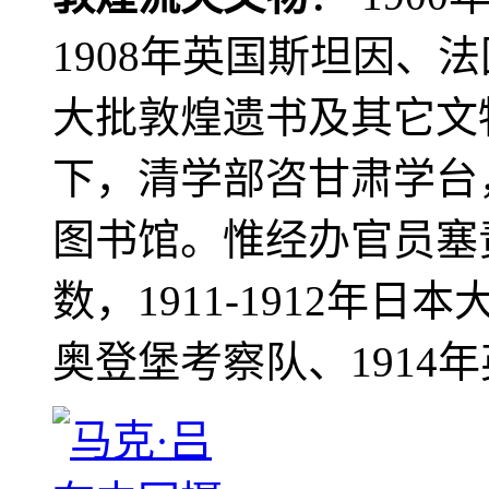
1908年英国斯坦因、
大批敦煌遗书及其它文物
下，清学部咨甘肃学台
图书馆。惟经办官员塞
数，1911-1912年日本
奥登堡考察队、1914