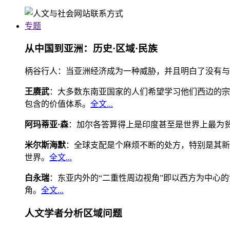
专题
从中国到亚洲：历史·区域·民族
柄谷行人：当亚洲经济成为一种威胁，并且明白了没有与
王赓武
：大多数东南亚国家的人们希望学习他们西边的宗
包含的价值体系。
全文...
阿玛蒂亚·森
：加尔各答算得上是印度甚至是世界上最为
米尔斯海默
：全球支配是个麻烦不断的处方，特别是其新
世界。
全文...
白永瑞
：东亚内外的“二重性周边视角”即以西方为中心
角。
全文...
人文学者分析区域问题