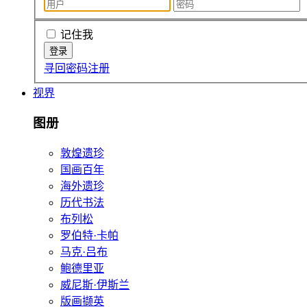
记住我
寻回密码
注册
视界
图册
敦煌遗珍
国画百年
海外遗珍
历代书法
布列松
罗伯特·卡帕
马克·吕布
鲍德里亚
威尼斯·伊斯兰
版画撷英