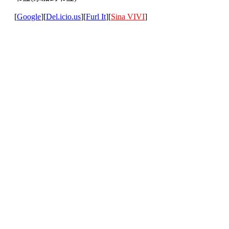
[
Google
][
Del.icio.us
][
Furl It
][
Sina VIVI
]