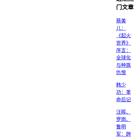
门文章
蔡美
儿：
《起火
世界》
序言：
全球化
与种族
仇恨
韩少
功：革
命后记
汪晖、
罗岗、
鲁明
军：跨