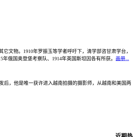
书及其它文物。1910年罗振玉等学者呼吁下，清学部咨甘肃学台，
915年俄国奥登堡考察队、1914年英国斯坦因各有所获。
画册...
战爆发后，他是唯一获许进入越南拍摄的摄影师，从越南和美国两
近期热