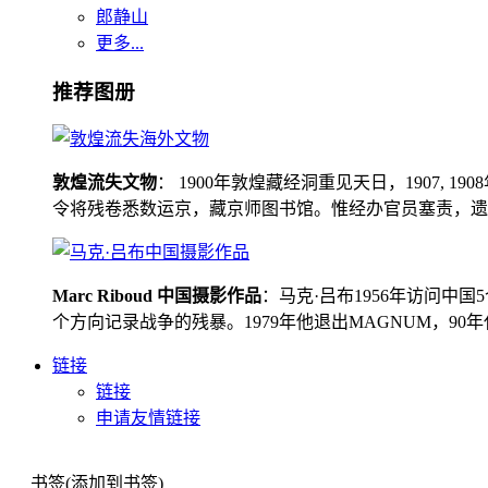
郎静山
更多...
推荐图册
敦煌流失文物
： 1900年敦煌藏经洞重见天日，1907
令将残卷悉数运京，藏京师图书馆。惟经办官员塞责，遗书留在
Marc Riboud 中国摄影作品
：马克·吕布1956年访问
个方向记录战争的残暴。1979年他退出MAGNUM，9
链接
链接
申请友情链接
书签(添加到书签)