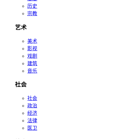
历史
宗教
艺术
美术
影视
戏剧
建筑
音乐
社会
社会
政治
经济
法律
医卫