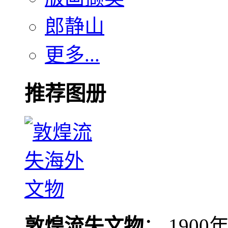
郎静山
更多...
推荐图册
敦煌流失文物
： 190