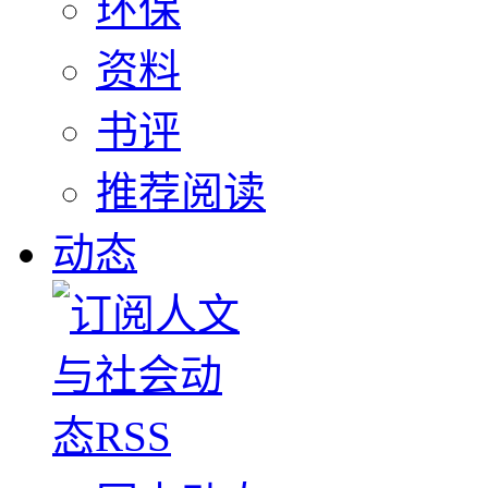
环保
资料
书评
推荐阅读
动态