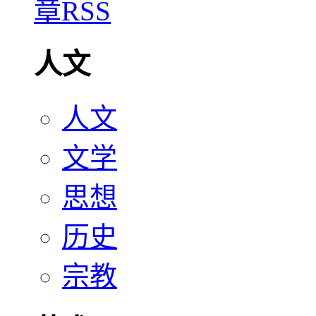
人文
人文
文学
思想
历史
宗教