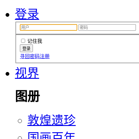
登录
记住我
寻回密码
注册
视界
图册
敦煌遗珍
国画百年