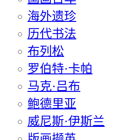
海外遗珍
历代书法
布列松
罗伯特·卡帕
马克·吕布
鲍德里亚
威尼斯·伊斯兰
版画撷英