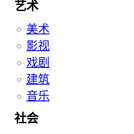
艺术
美术
影视
戏剧
建筑
音乐
社会