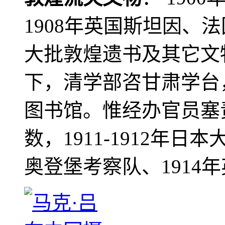
1908年英国斯坦因、
大批敦煌遗书及其它文物
下，清学部咨甘肃学台
图书馆。惟经办官员塞
数，1911-1912年日本
奥登堡考察队、1914