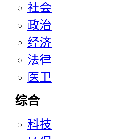
社会
政治
经济
法律
医卫
综合
科技