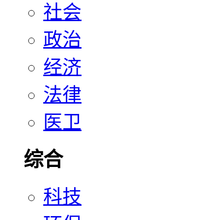
社会
政治
经济
法律
医卫
综合
科技