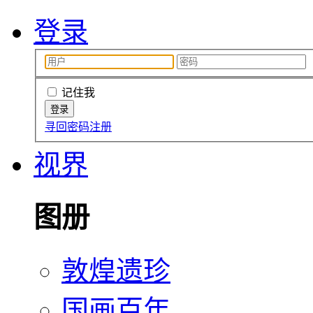
登录
记住我
寻回密码
注册
视界
图册
敦煌遗珍
国画百年