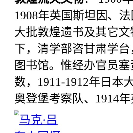
1908年英国斯坦因、
大批敦煌遗书及其它文物
下，清学部咨甘肃学台
图书馆。惟经办官员塞
数，1911-1912年日本
奥登堡考察队、1914