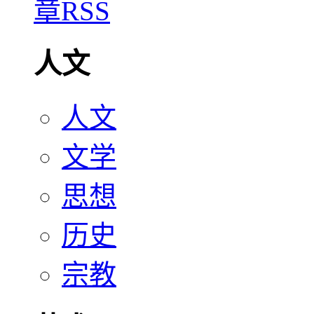
人文
人文
文学
思想
历史
宗教