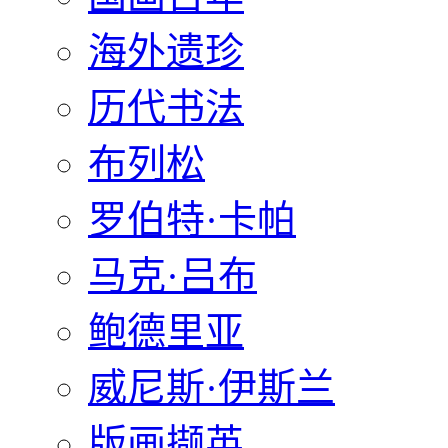
海外遗珍
历代书法
布列松
罗伯特·卡帕
马克·吕布
鲍德里亚
威尼斯·伊斯兰
版画撷英