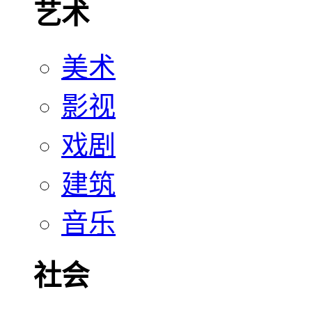
艺术
美术
影视
戏剧
建筑
音乐
社会