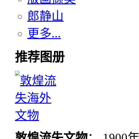
郎静山
更多...
推荐图册
敦煌流失文物
： 190