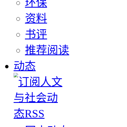
环保
资料
书评
推荐阅读
动态