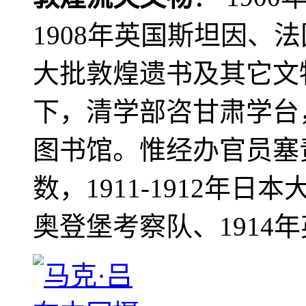
1908年英国斯坦因、
大批敦煌遗书及其它文物
下，清学部咨甘肃学台
图书馆。惟经办官员塞
数，1911-1912年日本
奥登堡考察队、1914