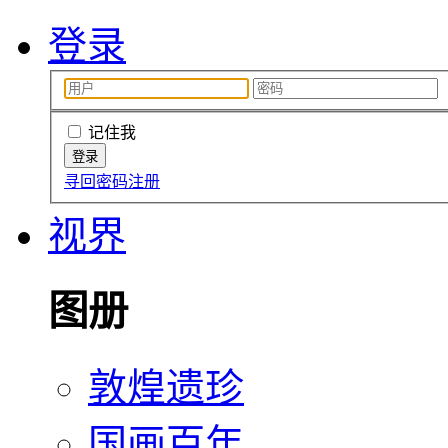
登录
记住我
寻回密码
注册
视界
图册
敦煌遗珍
国画百年