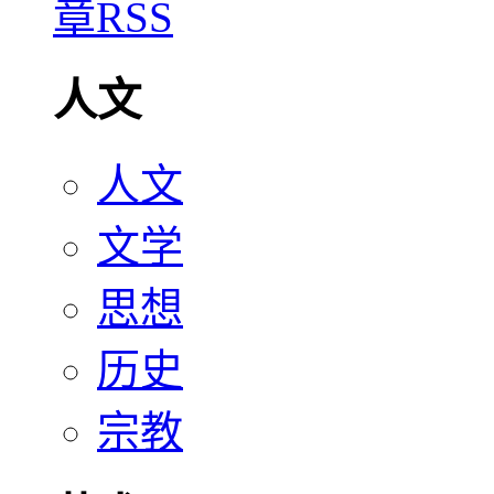
人文
人文
文学
思想
历史
宗教