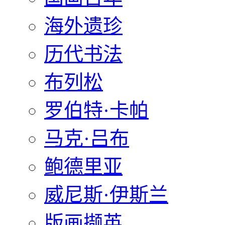
海外遗珍
历代书法
布列松
罗伯特·卡帕
马克·吕布
鲍德里亚
威尼斯·伊斯兰
版画撷英