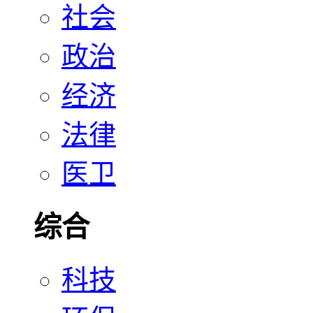
社会
政治
经济
法律
医卫
综合
科技