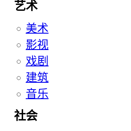
艺术
美术
影视
戏剧
建筑
音乐
社会