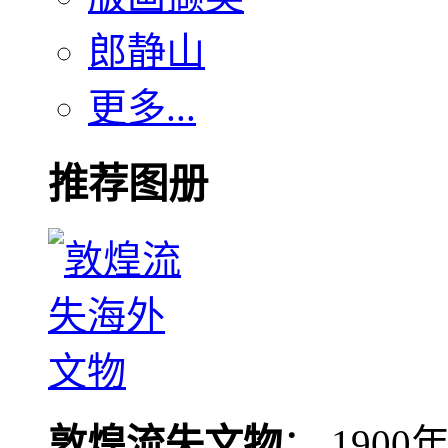
郎静山
更多...
推荐图册
敦煌流失文物
： 190