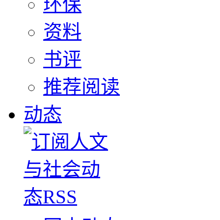
环保
资料
书评
推荐阅读
动态