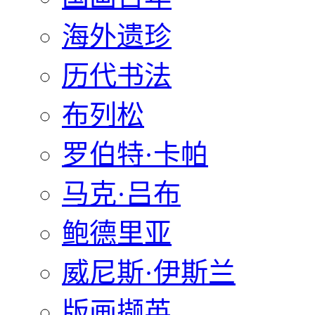
海外遗珍
历代书法
布列松
罗伯特·卡帕
马克·吕布
鲍德里亚
威尼斯·伊斯兰
版画撷英