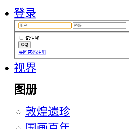
登录
记住我
寻回密码
注册
视界
图册
敦煌遗珍
国画百年