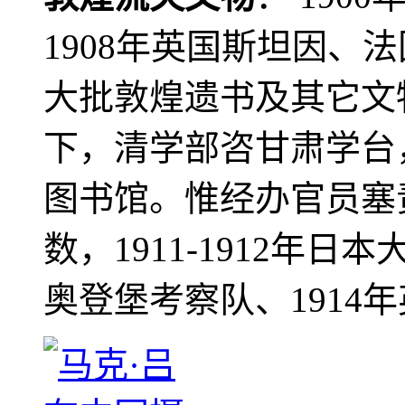
1908年英国斯坦因、
大批敦煌遗书及其它文物
下，清学部咨甘肃学台
图书馆。惟经办官员塞
数，1911-1912年日本
奥登堡考察队、1914