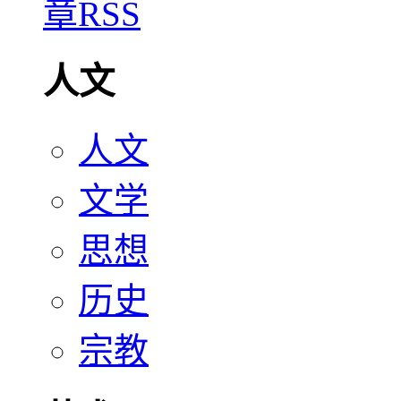
人文
人文
文学
思想
历史
宗教