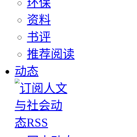
环保
资料
书评
推荐阅读
动态