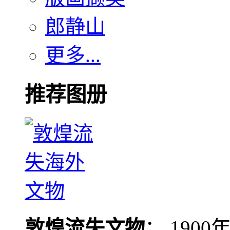
郎静山
更多...
推荐图册
敦煌流失文物
： 190