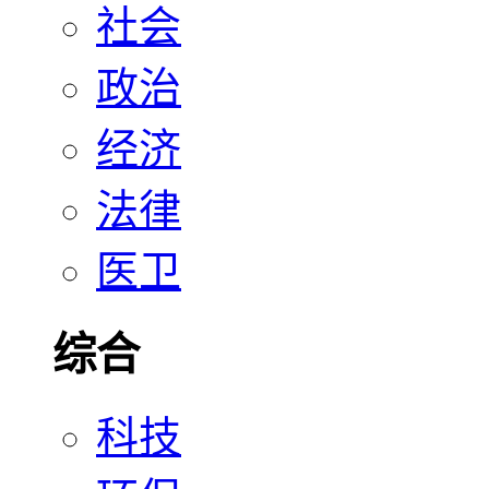
社会
政治
经济
法律
医卫
综合
科技