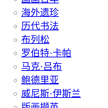
海外遗珍
历代书法
布列松
罗伯特·卡帕
马克·吕布
鲍德里亚
威尼斯·伊斯兰
版画撷英