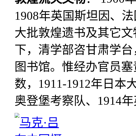
1908年英国斯坦因、
大批敦煌遗书及其它文物
下，清学部咨甘肃学台
图书馆。惟经办官员塞
数，1911-1912年日本
奥登堡考察队、1914