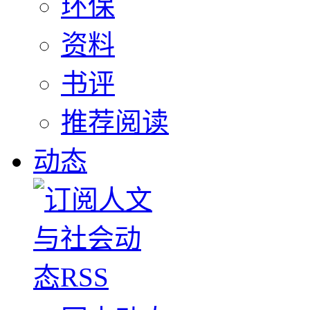
环保
资料
书评
推荐阅读
动态