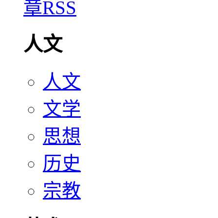
人文
人文
文学
思想
历史
宗教