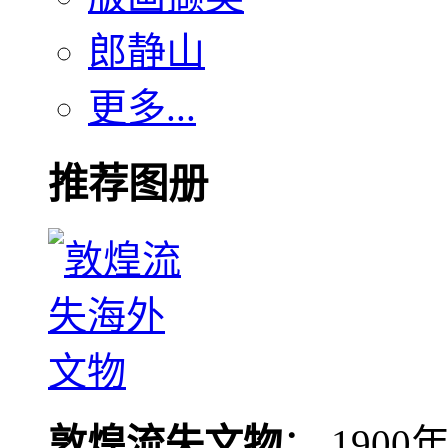
郎静山
更多...
推荐图册
敦煌流失文物
： 190