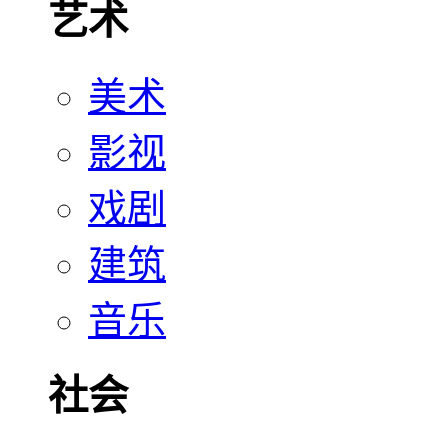
艺术
美术
影视
戏剧
建筑
音乐
社会