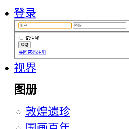
登录
记住我
寻回密码
注册
视界
图册
敦煌遗珍
国画百年