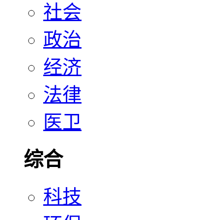
社会
政治
经济
法律
医卫
综合
科技