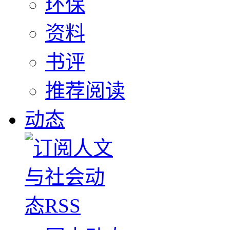
环保
资料
书评
推荐阅读
动态