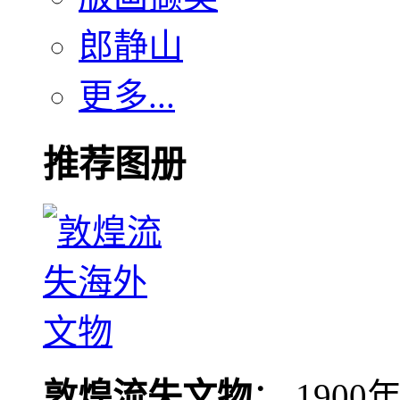
郎静山
更多...
推荐图册
敦煌流失文物
： 190