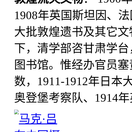
1908年英国斯坦因、
大批敦煌遗书及其它文物
下，清学部咨甘肃学台
图书馆。惟经办官员塞
数，1911-1912年日本
奥登堡考察队、1914