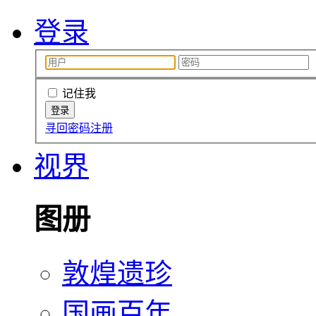
登录
记住我
寻回密码
注册
视界
图册
敦煌遗珍
国画百年