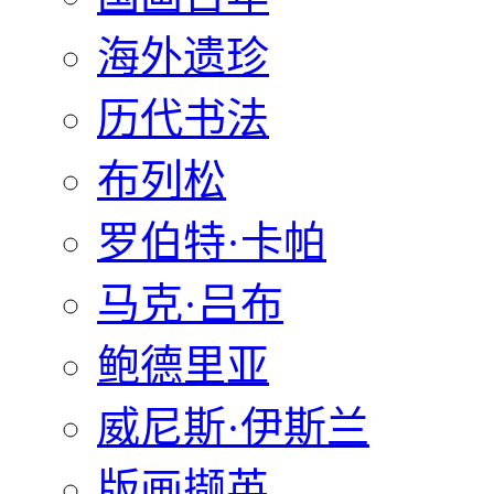
海外遗珍
历代书法
布列松
罗伯特·卡帕
马克·吕布
鲍德里亚
威尼斯·伊斯兰
版画撷英