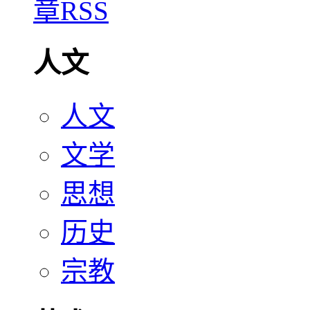
人文
人文
文学
思想
历史
宗教