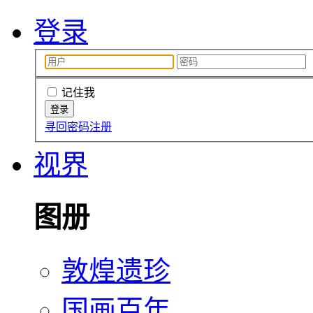
登录
记住我
寻回密码
注册
视界
图册
敦煌遗珍
国画百年