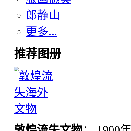
郎静山
更多...
推荐图册
敦煌流失文物
： 190