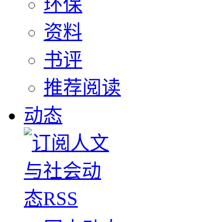
环保
资料
书评
推荐阅读
动态