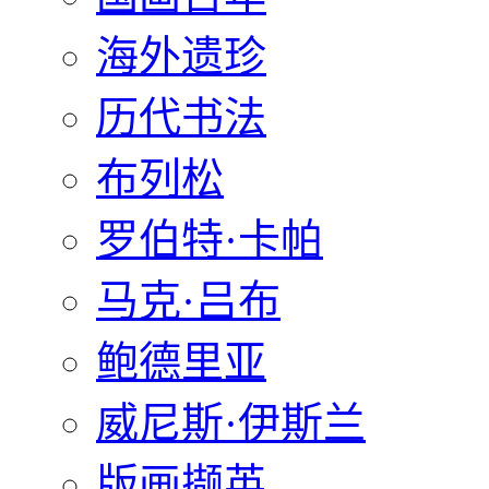
海外遗珍
历代书法
布列松
罗伯特·卡帕
马克·吕布
鲍德里亚
威尼斯·伊斯兰
版画撷英