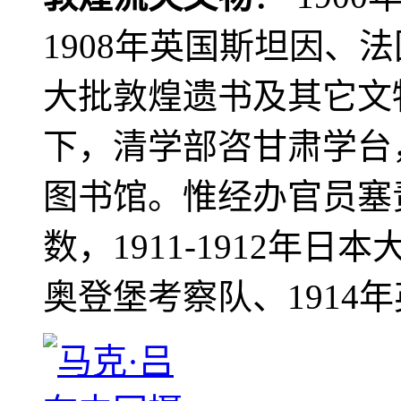
1908年英国斯坦因、
大批敦煌遗书及其它文物
下，清学部咨甘肃学台
图书馆。惟经办官员塞
数，1911-1912年日本
奥登堡考察队、1914