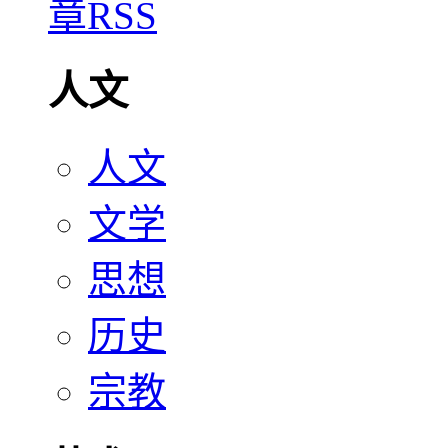
人文
人文
文学
思想
历史
宗教