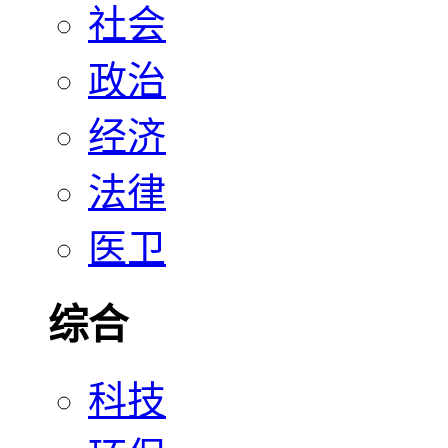
社会
政治
经济
法律
医卫
综合
科技