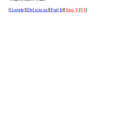
[
Google
][
Del.icio.us
][
Furl It
][
Sina VIVI
]