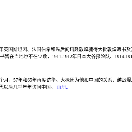
, 1908年英国斯坦因、法国伯希和先后闻讯赴敦煌骗得大批敦煌遗
当地也不在少数，1911-1912年日本大谷探险队、1914-1
中国5个月，57年和65年再度访华。大概因为他和中国的关系，越
0年代以后几乎年年访问中国。
画册...