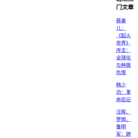
门文章
蔡美
儿：
《起火
世界》
序言：
全球化
与种族
仇恨
韩少
功：革
命后记
汪晖、
罗岗、
鲁明
军：跨