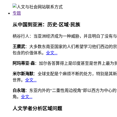
专题
从中国到亚洲：历史·区域·民族
柄谷行人：当亚洲经济成为一种威胁，并且明白了没有与
王赓武
：大多数东南亚国家的人们希望学习他们西边的宗
包含的价值体系。
全文...
阿玛蒂亚·森
：加尔各答算得上是印度甚至是世界上最为
米尔斯海默
：全球支配是个麻烦不断的处方，特别是其新
世界。
全文...
白永瑞
：东亚内外的“二重性周边视角”即以西方为中心
角。
全文...
人文学者分析区域问题