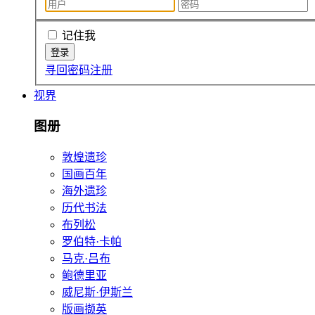
记住我
寻回密码
注册
视界
图册
敦煌遗珍
国画百年
海外遗珍
历代书法
布列松
罗伯特·卡帕
马克·吕布
鲍德里亚
威尼斯·伊斯兰
版画撷英