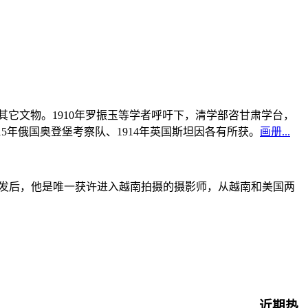
书及其它文物。1910年罗振玉等学者呼吁下，清学部咨甘肃学台，
915年俄国奥登堡考察队、1914年英国斯坦因各有所获。
画册...
战爆发后，他是唯一获许进入越南拍摄的摄影师，从越南和美国两
近期热