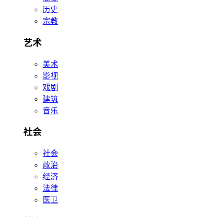
历史
宗教
艺术
美术
影视
戏剧
建筑
音乐
社会
社会
政治
经济
法律
医卫