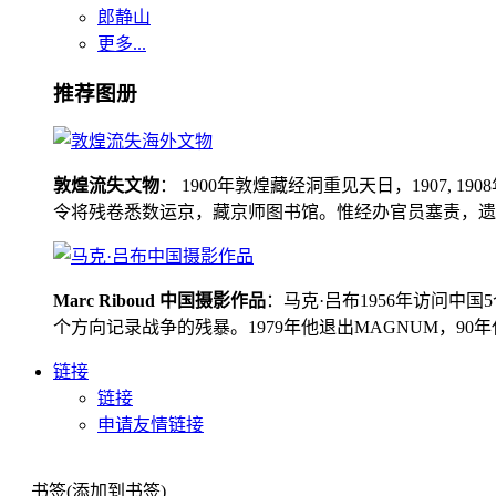
郎静山
更多...
推荐图册
敦煌流失文物
： 1900年敦煌藏经洞重见天日，1907
令将残卷悉数运京，藏京师图书馆。惟经办官员塞责，遗书留在
Marc Riboud 中国摄影作品
：马克·吕布1956年访问
个方向记录战争的残暴。1979年他退出MAGNUM，9
链接
链接
申请友情链接
书签(添加到书签)