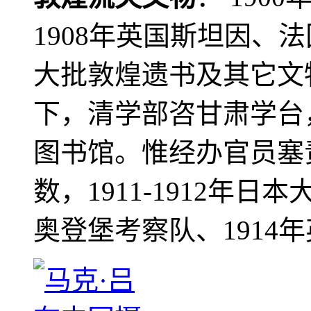
1908年英国斯坦因、
大批敦煌遗书及其它文物
下，清学部咨甘肃学台
图书馆。惟经办官员塞
数，1911-1912年日本
奥登堡考察队、1914