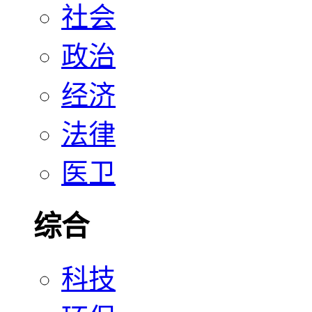
社会
政治
经济
法律
医卫
综合
科技