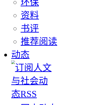
环保
资料
书评
推荐阅读
动态