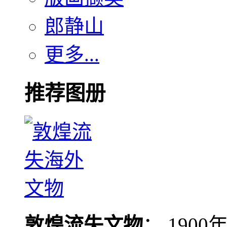
郎静山
更多...
推荐图册
敦煌流失文物
： 190