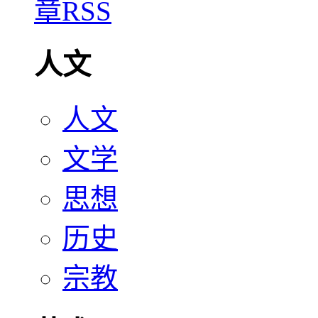
人文
人文
文学
思想
历史
宗教