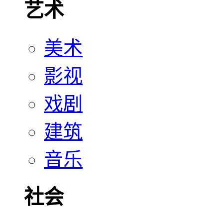
艺术
美术
影视
戏剧
建筑
音乐
社会