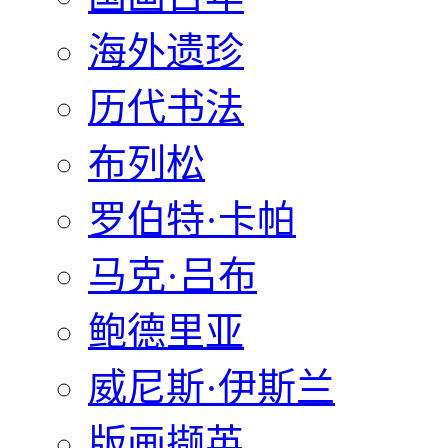
海外遗珍
历代书法
布列松
罗伯特·卡帕
马克·吕布
鲍德里亚
威尼斯·伊斯兰
版画撷英