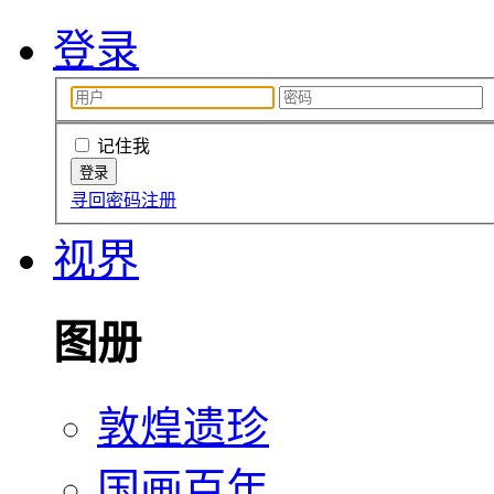
登录
记住我
寻回密码
注册
视界
图册
敦煌遗珍
国画百年