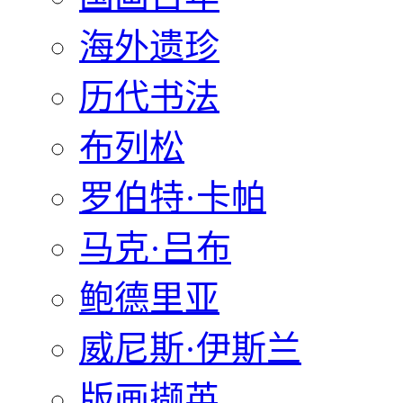
海外遗珍
历代书法
布列松
罗伯特·卡帕
马克·吕布
鲍德里亚
威尼斯·伊斯兰
版画撷英