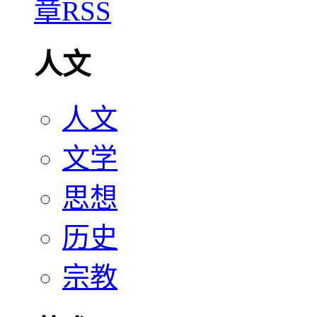
人文
人文
文学
思想
历史
宗教