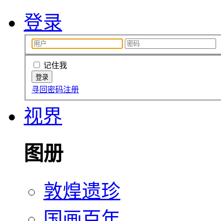
登录
记住我
寻回密码
注册
视界
图册
敦煌遗珍
国画百年