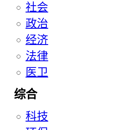
社会
政治
经济
法律
医卫
综合
科技