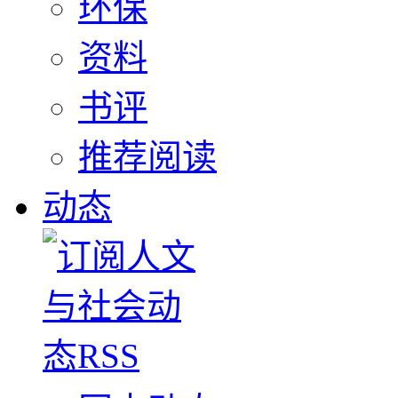
环保
资料
书评
推荐阅读
动态