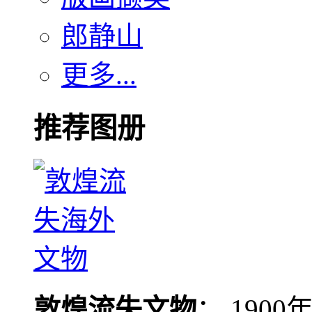
郎静山
更多...
推荐图册
敦煌流失文物
： 190