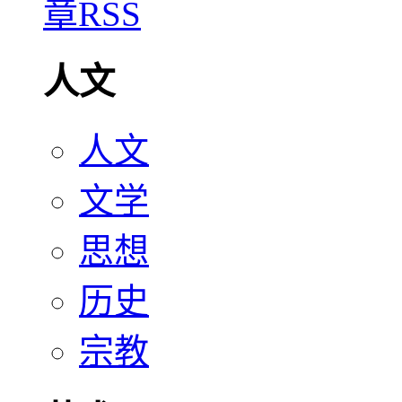
人文
人文
文学
思想
历史
宗教