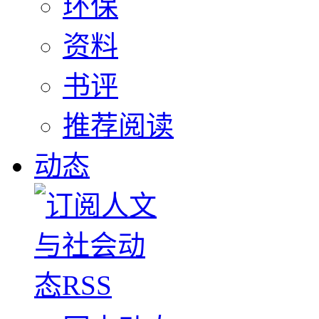
环保
资料
书评
推荐阅读
动态