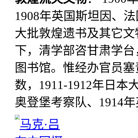
1908年英国斯坦因、
大批敦煌遗书及其它文物
下，清学部咨甘肃学台
图书馆。惟经办官员塞
数，1911-1912年日本
奥登堡考察队、1914