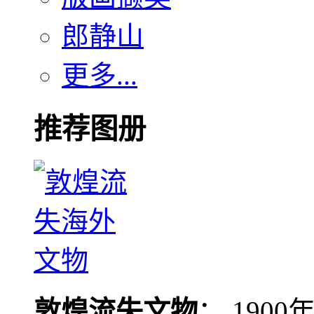
郎静山
更多...
推荐图册
敦煌流失文物
： 190