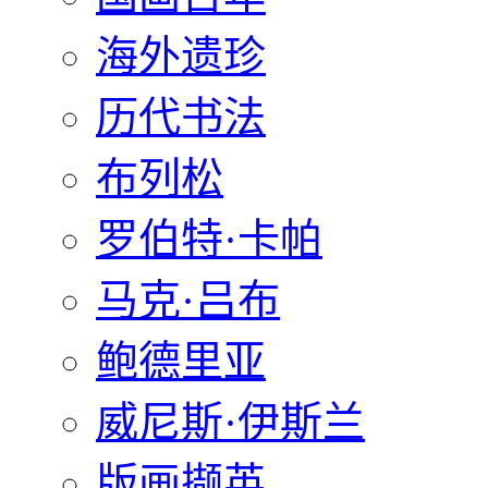
海外遗珍
历代书法
布列松
罗伯特·卡帕
马克·吕布
鲍德里亚
威尼斯·伊斯兰
版画撷英