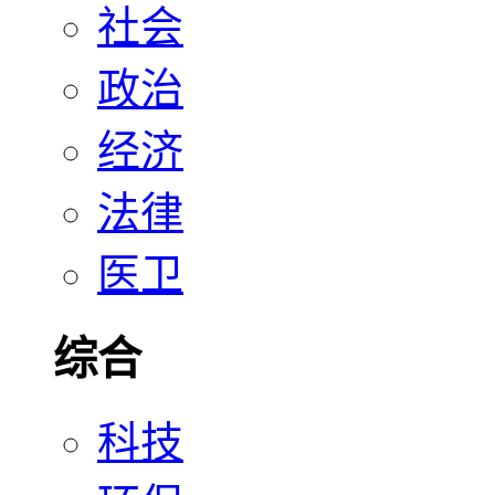
社会
政治
经济
法律
医卫
综合
科技