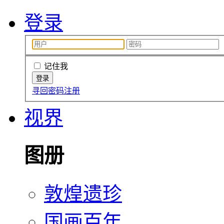
登录
记住我
寻回密码
注册
视界
图册
敦煌遗珍
国画百年