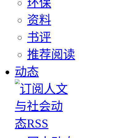
环保
资料
书评
推荐阅读
动态