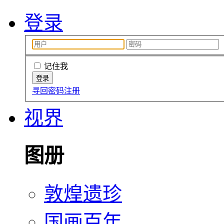
登录
记住我
寻回密码
注册
视界
图册
敦煌遗珍
国画百年