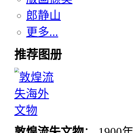
郎静山
更多...
推荐图册
敦煌流失文物
： 190