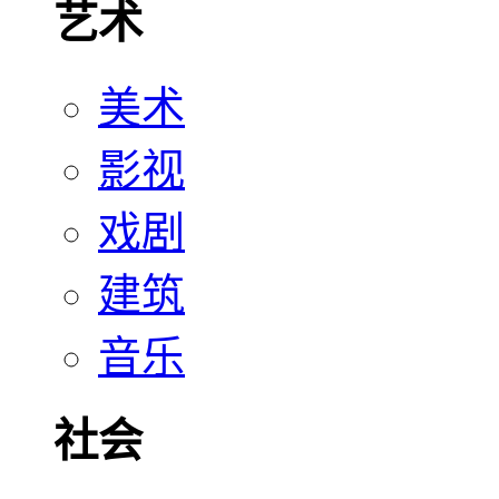
艺术
美术
影视
戏剧
建筑
音乐
社会