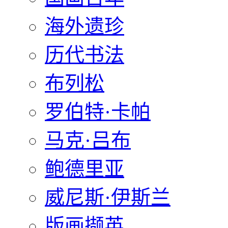
海外遗珍
历代书法
布列松
罗伯特·卡帕
马克·吕布
鲍德里亚
威尼斯·伊斯兰
版画撷英