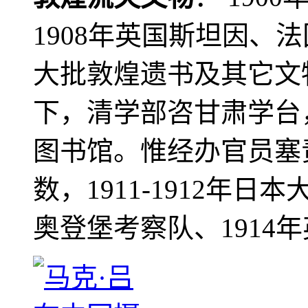
1908年英国斯坦因、
大批敦煌遗书及其它文物
下，清学部咨甘肃学台
图书馆。惟经办官员塞
数，1911-1912年日本
奥登堡考察队、1914