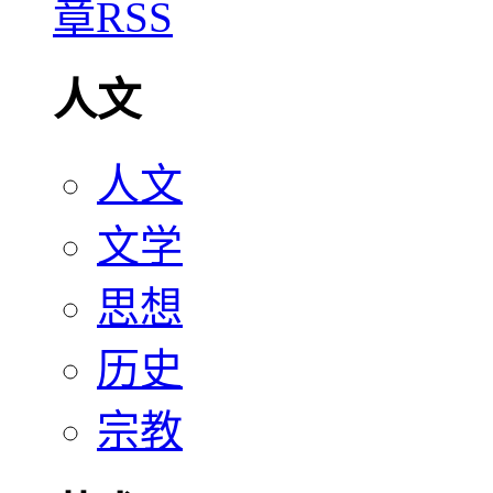
人文
人文
文学
思想
历史
宗教