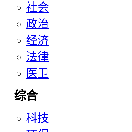
社会
政治
经济
法律
医卫
综合
科技