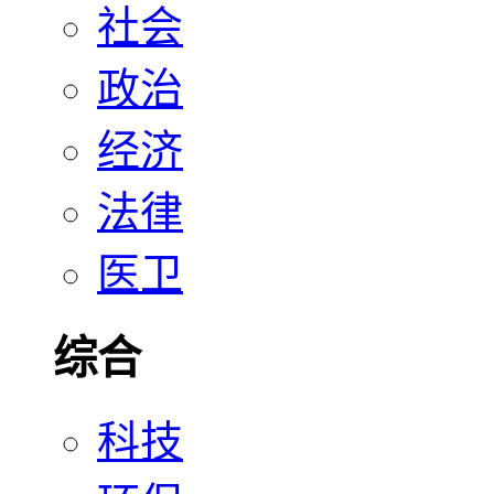
社会
政治
经济
法律
医卫
综合
科技