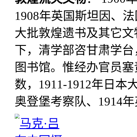
1908年英国斯坦因、
大批敦煌遗书及其它文物
下，清学部咨甘肃学台
图书馆。惟经办官员塞
数，1911-1912年日本
奥登堡考察队、1914