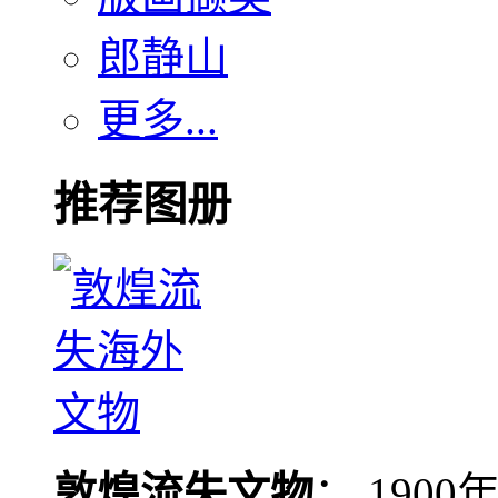
郎静山
更多...
推荐图册
敦煌流失文物
： 190