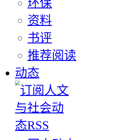
环保
资料
书评
推荐阅读
动态