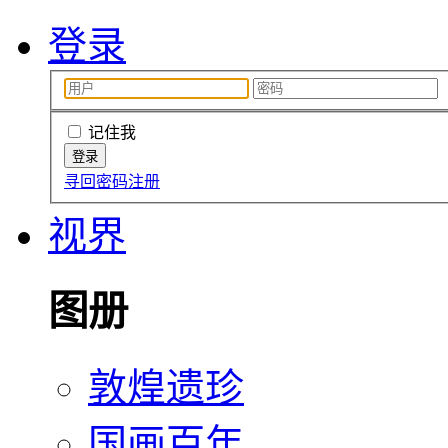
登录
记住我
寻回密码
注册
视界
图册
敦煌遗珍
国画百年