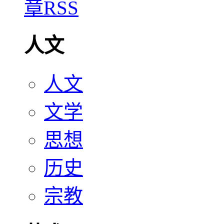
人文
人文
文学
思想
历史
宗教