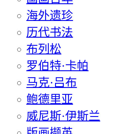
海外遗珍
历代书法
布列松
罗伯特·卡帕
马克·吕布
鲍德里亚
威尼斯·伊斯兰
版画撷英