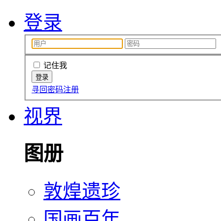
登录
记住我
寻回密码
注册
视界
图册
敦煌遗珍
国画百年