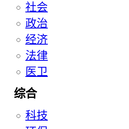
社会
政治
经济
法律
医卫
综合
科技