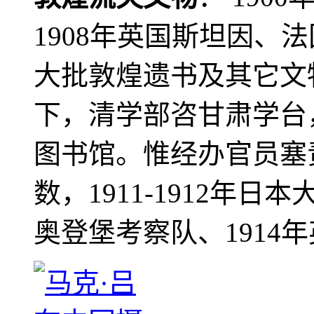
1908年英国斯坦因、
大批敦煌遗书及其它文物
下，清学部咨甘肃学台
图书馆。惟经办官员塞
数，1911-1912年日本
奥登堡考察队、1914