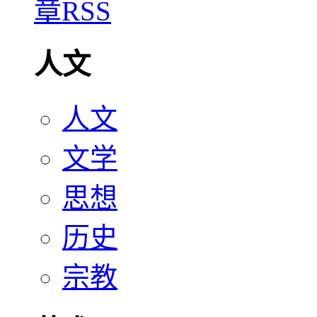
人文
人文
文学
思想
历史
宗教