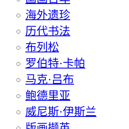
海外遗珍
历代书法
布列松
罗伯特·卡帕
马克·吕布
鲍德里亚
威尼斯·伊斯兰
版画撷英