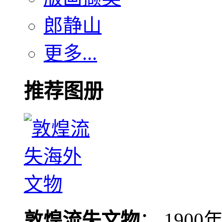
郎静山
更多...
推荐图册
敦煌流失文物
： 190