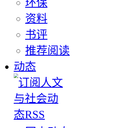
环保
资料
书评
推荐阅读
动态