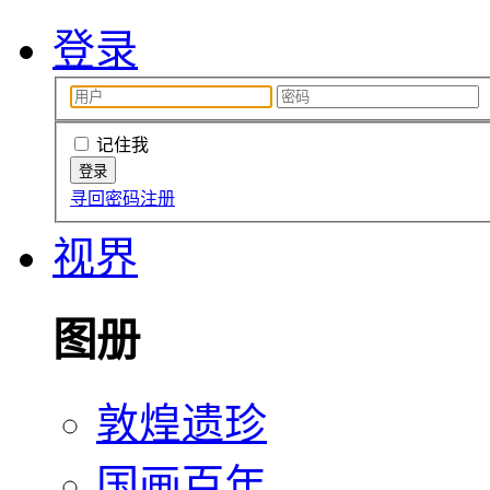
登录
记住我
寻回密码
注册
视界
图册
敦煌遗珍
国画百年