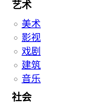
艺术
美术
影视
戏剧
建筑
音乐
社会