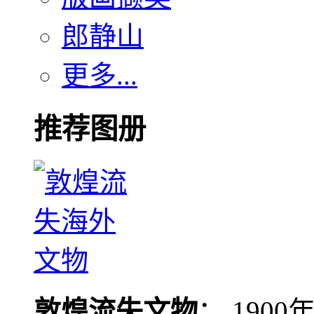
郎静山
更多...
推荐图册
敦煌流失文物
： 190