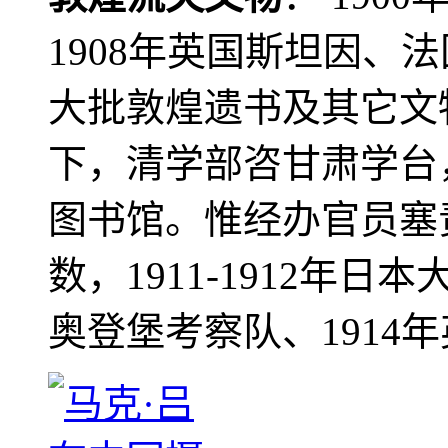
1908年英国斯坦因、
大批敦煌遗书及其它文物
下，清学部咨甘肃学台
图书馆。惟经办官员塞
数，1911-1912年日本
奥登堡考察队、1914