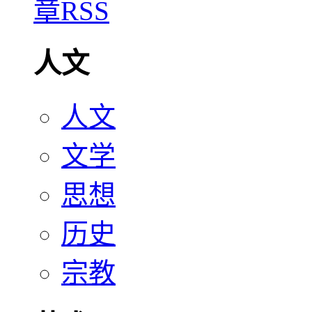
人文
人文
文学
思想
历史
宗教