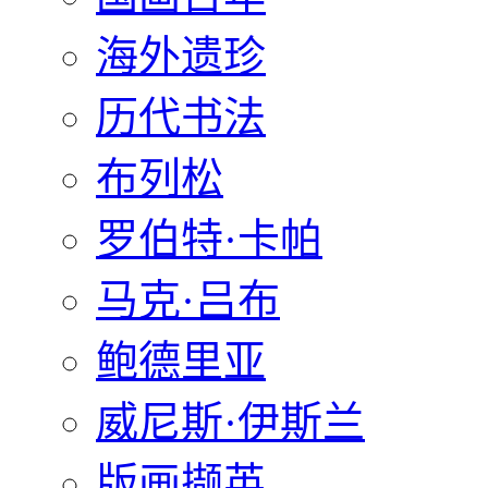
海外遗珍
历代书法
布列松
罗伯特·卡帕
马克·吕布
鲍德里亚
威尼斯·伊斯兰
版画撷英