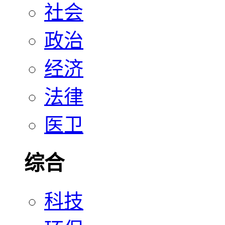
社会
政治
经济
法律
医卫
综合
科技