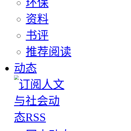
环保
资料
书评
推荐阅读
动态