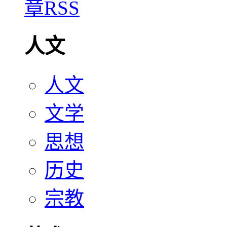
人文
人文
文学
思想
历史
宗教