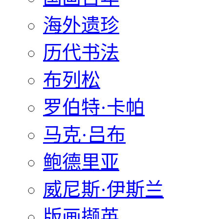
海外遗珍
历代书法
布列松
罗伯特·卡帕
马克·吕布
鲍德里亚
威尼斯·伊斯兰
版画撷英