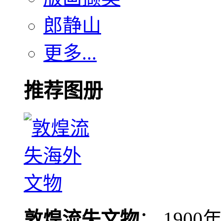
郎静山
更多...
推荐图册
敦煌流失文物
： 190