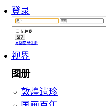
登录
记住我
寻回密码
注册
视界
图册
敦煌遗珍
国画百年