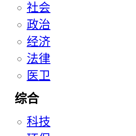
社会
政治
经济
法律
医卫
综合
科技