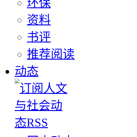
环保
资料
书评
推荐阅读
动态