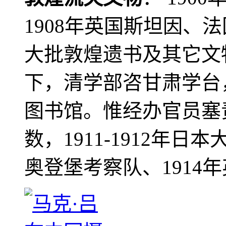
1908年英国斯坦因、
大批敦煌遗书及其它文物
下，清学部咨甘肃学台
图书馆。惟经办官员塞
数，1911-1912年日本
奥登堡考察队、1914