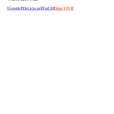
[
Google
][
Del.icio.us
][
Furl It
][
Sina VIVI
]