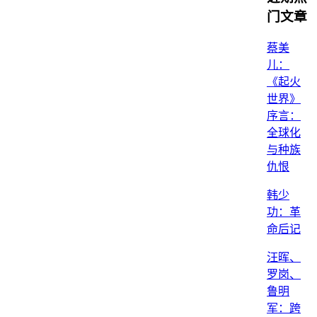
门文章
蔡美
儿：
《起火
世界》
序言：
全球化
与种族
仇恨
韩少
功：革
命后记
汪晖、
罗岗、
鲁明
军：跨