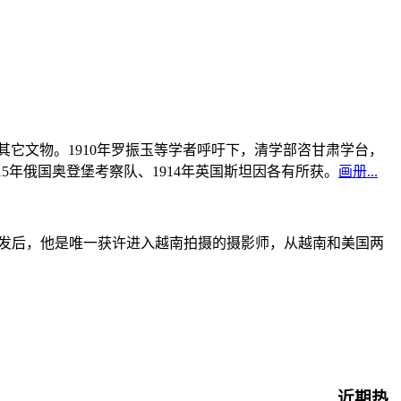
书及其它文物。1910年罗振玉等学者呼吁下，清学部咨甘肃学台，
915年俄国奥登堡考察队、1914年英国斯坦因各有所获。
画册...
战爆发后，他是唯一获许进入越南拍摄的摄影师，从越南和美国两
近期热