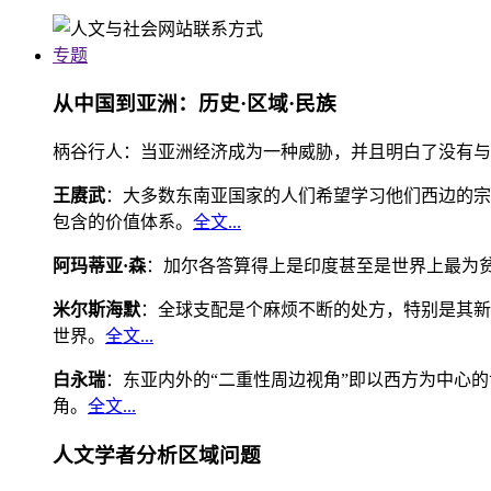
专题
从中国到亚洲：历史·区域·民族
柄谷行人：当亚洲经济成为一种威胁，并且明白了没有与
王赓武
：大多数东南亚国家的人们希望学习他们西边的宗
包含的价值体系。
全文...
阿玛蒂亚·森
：加尔各答算得上是印度甚至是世界上最为
米尔斯海默
：全球支配是个麻烦不断的处方，特别是其新
世界。
全文...
白永瑞
：东亚内外的“二重性周边视角”即以西方为中心
角。
全文...
人文学者分析区域问题