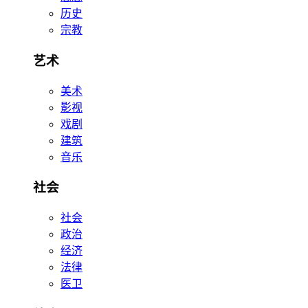
历史
宗教
艺术
美术
影视
戏剧
建筑
音乐
社会
社会
政治
经济
法律
医卫