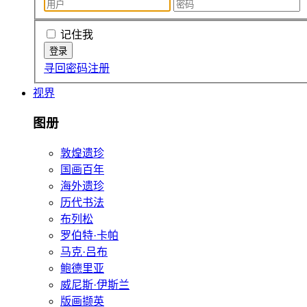
记住我
寻回密码
注册
视界
图册
敦煌遗珍
国画百年
海外遗珍
历代书法
布列松
罗伯特·卡帕
马克·吕布
鲍德里亚
威尼斯·伊斯兰
版画撷英