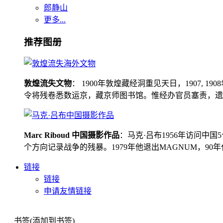
郎静山
更多...
推荐图册
敦煌流失文物
： 1900年敦煌藏经洞重见天日，1907
令将残卷悉数运京，藏京师图书馆。惟经办官员塞责，遗书留在
Marc Riboud 中国摄影作品
：马克·吕布1956年访问
个方向记录战争的残暴。1979年他退出MAGNUM，9
链接
链接
申请友情链接
书签(添加到书签)