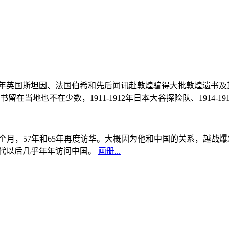
, 1908年英国斯坦因、法国伯希和先后闻讯赴敦煌骗得大批敦煌遗
当地也不在少数，1911-1912年日本大谷探险队、1914-1
中国5个月，57年和65年再度访华。大概因为他和中国的关系，越
0年代以后几乎年年访问中国。
画册...