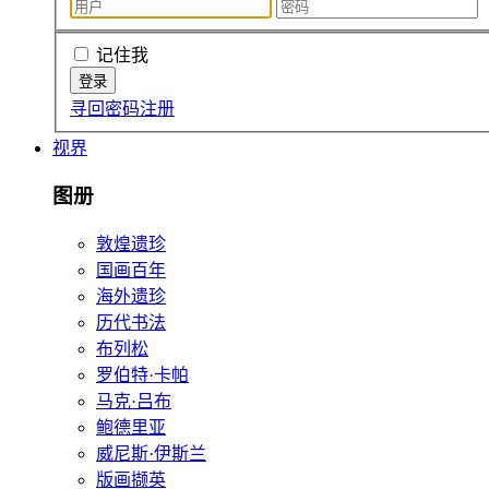
记住我
寻回密码
注册
视界
图册
敦煌遗珍
国画百年
海外遗珍
历代书法
布列松
罗伯特·卡帕
马克·吕布
鲍德里亚
威尼斯·伊斯兰
版画撷英