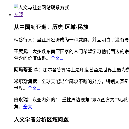
专题
从中国到亚洲：历史·区域·民族
柄谷行人：当亚洲经济成为一种威胁，并且明白了没有与
王赓武
：大多数东南亚国家的人们希望学习他们西边的宗
包含的价值体系。
全文...
阿玛蒂亚·森
：加尔各答算得上是印度甚至是世界上最为
米尔斯海默
：全球支配是个麻烦不断的处方，特别是其新
世界。
全文...
白永瑞
：东亚内外的“二重性周边视角”即以西方为中心
角。
全文...
人文学者分析区域问题