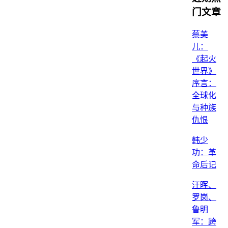
门文章
蔡美
儿：
《起火
世界》
序言：
全球化
与种族
仇恨
韩少
功：革
命后记
汪晖、
罗岗、
鲁明
军：跨