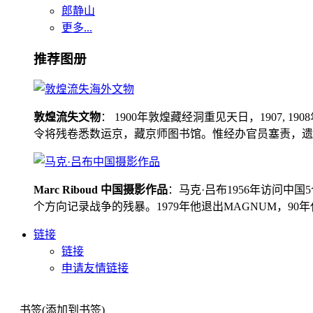
郎静山
更多...
推荐图册
敦煌流失文物
： 1900年敦煌藏经洞重见天日，1907
令将残卷悉数运京，藏京师图书馆。惟经办官员塞责，遗书留在
Marc Riboud 中国摄影作品
：马克·吕布1956年访问
个方向记录战争的残暴。1979年他退出MAGNUM，9
链接
链接
申请友情链接
书签(添加到书签)