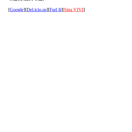
[
Google
][
Del.icio.us
][
Furl It
][
Sina VIVI
]