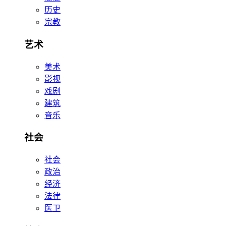
历史
宗教
艺术
美术
影视
戏剧
建筑
音乐
社会
社会
政治
经济
法律
医卫