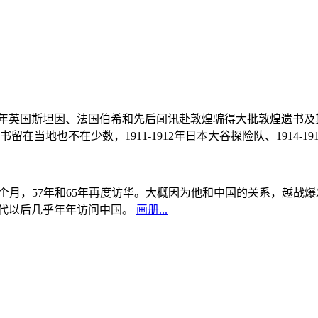
, 1908年英国斯坦因、法国伯希和先后闻讯赴敦煌骗得大批敦煌遗
当地也不在少数，1911-1912年日本大谷探险队、1914-1
中国5个月，57年和65年再度访华。大概因为他和中国的关系，越
0年代以后几乎年年访问中国。
画册...