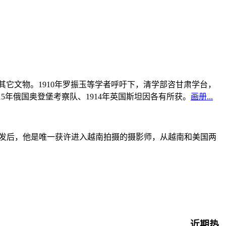
书及其它文物。1910年罗振玉等学者呼吁下，清学部咨甘肃学台，
915年俄国奥登堡考察队、1914年英国斯坦因各有所获。
画册...
战爆发后，他是唯一获许进入越南拍摄的摄影师，从越南和美国两
近期热