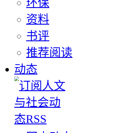
环保
资料
书评
推荐阅读
动态