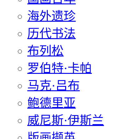
海外遗珍
历代书法
布列松
罗伯特·卡帕
马克·吕布
鲍德里亚
威尼斯·伊斯兰
版画撷英