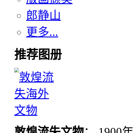
郎静山
更多...
推荐图册
敦煌流失文物
： 190