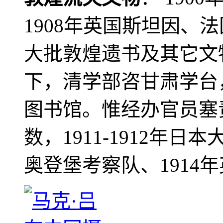
1908年英国斯坦因、
大批敦煌遗书及其它文物
下，清学部咨甘肃学台
图书馆。惟经办官员塞
数，1911-1912年日本
奥登堡考察队、1914