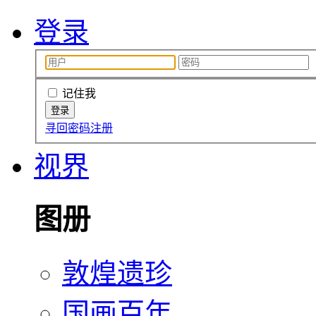
登录
记住我
寻回密码
注册
视界
图册
敦煌遗珍
国画百年