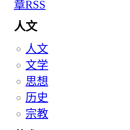
人文
人文
文学
思想
历史
宗教