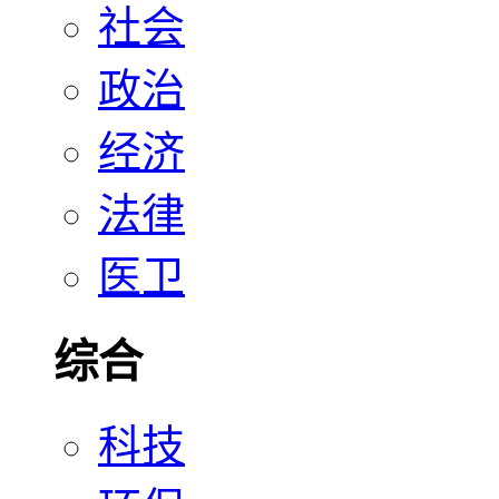
社会
政治
经济
法律
医卫
综合
科技