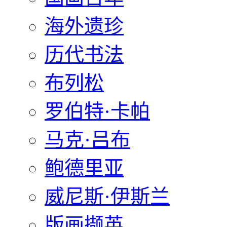
海外遗珍
历代书法
布列松
罗伯特·卡帕
马克·吕布
鲍德里亚
威尼斯·伊斯兰
版画撷英