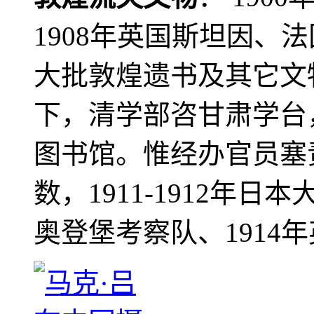
1908年英国斯坦因、
大批敦煌遗书及其它文物
下，清学部咨甘肃学台
图书馆。惟经办官员塞
数，1911-1912年日本
奥登堡考察队、1914