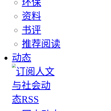
环保
资料
书评
推荐阅读
动态