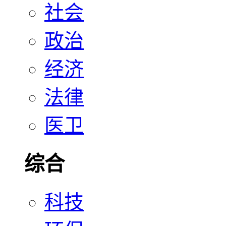
社会
政治
经济
法律
医卫
综合
科技