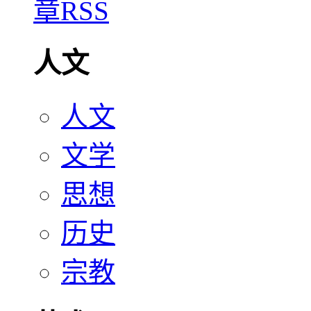
人文
人文
文学
思想
历史
宗教