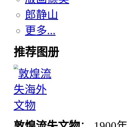
郎静山
更多...
推荐图册
敦煌流失文物
： 190