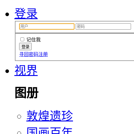
登录
记住我
寻回密码
注册
视界
图册
敦煌遗珍
国画百年