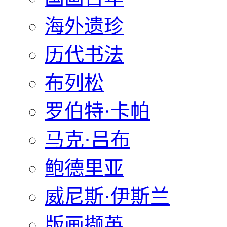
海外遗珍
历代书法
布列松
罗伯特·卡帕
马克·吕布
鲍德里亚
威尼斯·伊斯兰
版画撷英