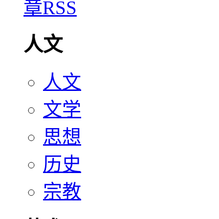
人文
人文
文学
思想
历史
宗教