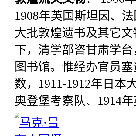
1908年英国斯坦因、
大批敦煌遗书及其它文物
下，清学部咨甘肃学台
图书馆。惟经办官员塞
数，1911-1912年日本
奥登堡考察队、1914