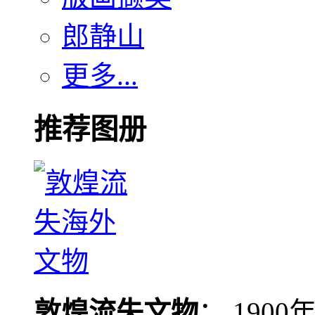
郎静山
更多...
推荐图册
敦煌流失文物
： 190