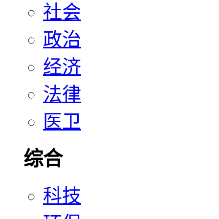
社会
政治
经济
法律
医卫
综合
科技