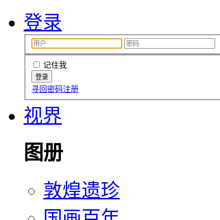
登录
记住我
寻回密码
注册
视界
图册
敦煌遗珍
国画百年