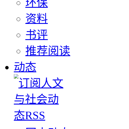
环保
资料
书评
推荐阅读
动态