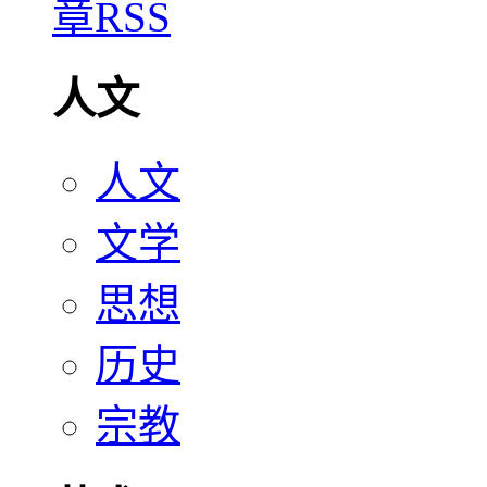
人文
人文
文学
思想
历史
宗教