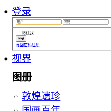
登录
记住我
寻回密码
注册
视界
图册
敦煌遗珍
国画百年