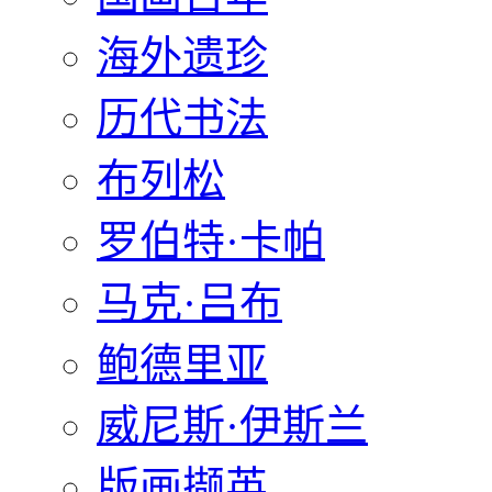
海外遗珍
历代书法
布列松
罗伯特·卡帕
马克·吕布
鲍德里亚
威尼斯·伊斯兰
版画撷英