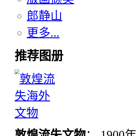
郎静山
更多...
推荐图册
敦煌流失文物
： 190