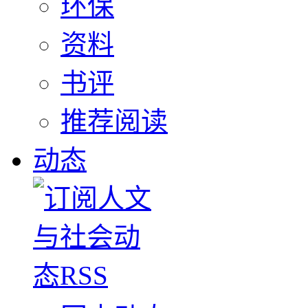
环保
资料
书评
推荐阅读
动态