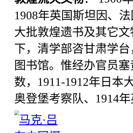
1908年英国斯坦因、
大批敦煌遗书及其它文物
下，清学部咨甘肃学台
图书馆。惟经办官员塞
数，1911-1912年日本
奥登堡考察队、1914