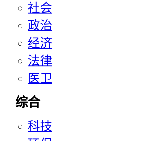
社会
政治
经济
法律
医卫
综合
科技