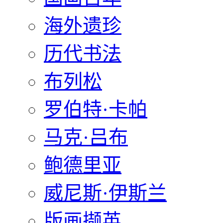
海外遗珍
历代书法
布列松
罗伯特·卡帕
马克·吕布
鲍德里亚
威尼斯·伊斯兰
版画撷英