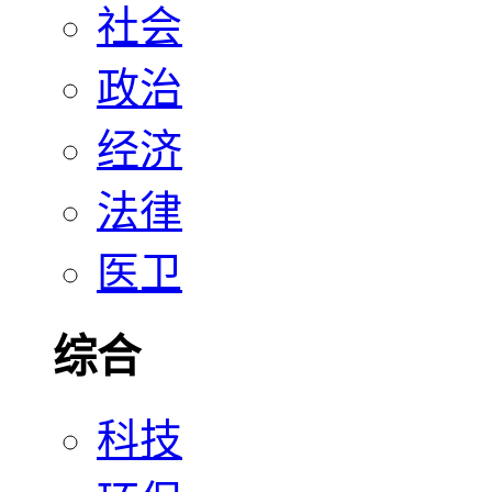
社会
政治
经济
法律
医卫
综合
科技