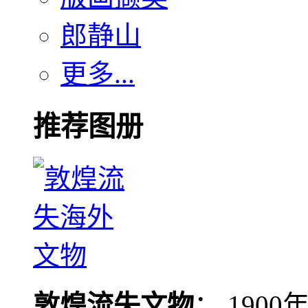
郎静山
更多...
推荐图册
敦煌流失文物
： 190