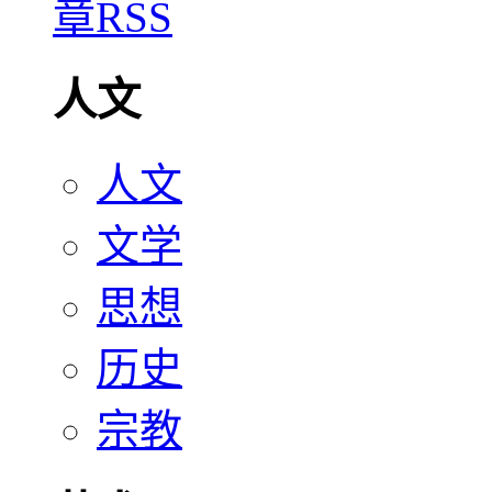
人文
人文
文学
思想
历史
宗教