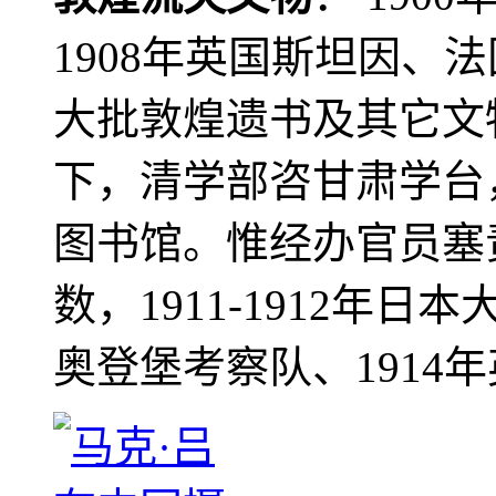
1908年英国斯坦因、
大批敦煌遗书及其它文物
下，清学部咨甘肃学台
图书馆。惟经办官员塞
数，1911-1912年日本
奥登堡考察队、1914