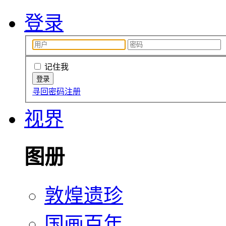
登录
记住我
寻回密码
注册
视界
图册
敦煌遗珍
国画百年