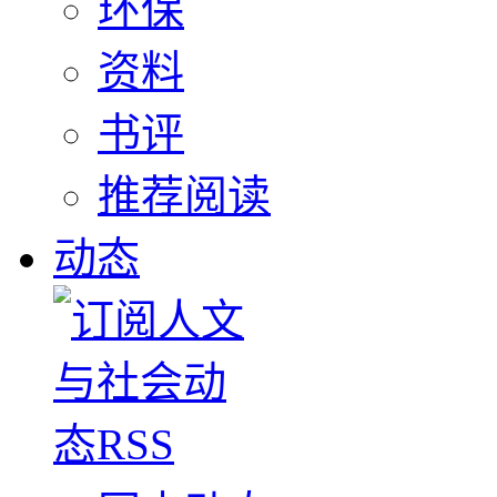
环保
资料
书评
推荐阅读
动态