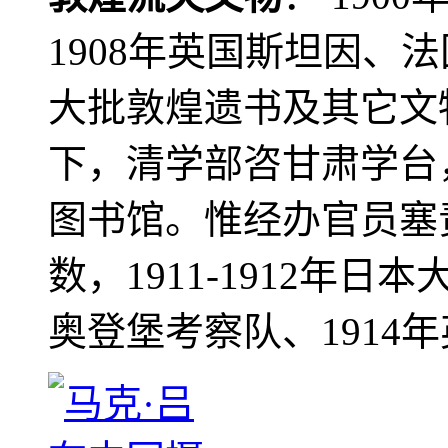
1908年英国斯坦因、
大批敦煌遗书及其它文物
下，清学部咨甘肃学台
图书馆。惟经办官员塞
数，1911-1912年日本
奥登堡考察队、1914