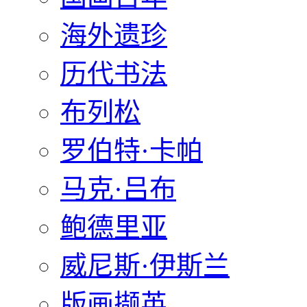
海外遗珍
历代书法
布列松
罗伯特·卡帕
马克·吕布
鲍德里亚
威尼斯·伊斯兰
版画撷英