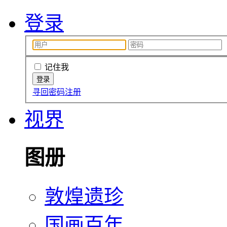
登录
记住我
寻回密码
注册
视界
图册
敦煌遗珍
国画百年