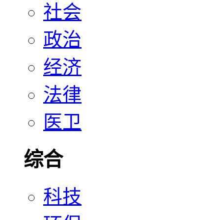
社会
政治
经济
法律
医卫
综合
科技