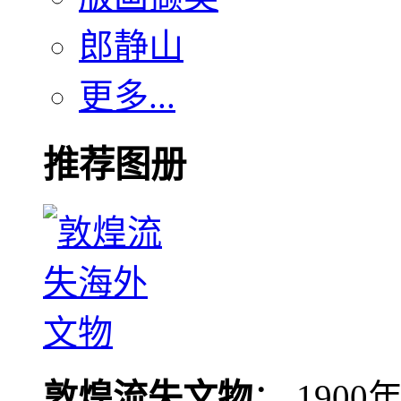
郎静山
更多...
推荐图册
敦煌流失文物
： 190