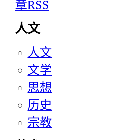
人文
人文
文学
思想
历史
宗教