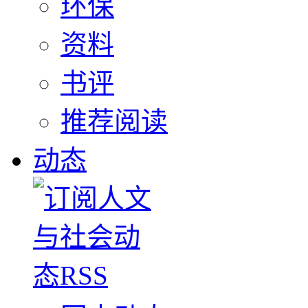
环保
资料
书评
推荐阅读
动态