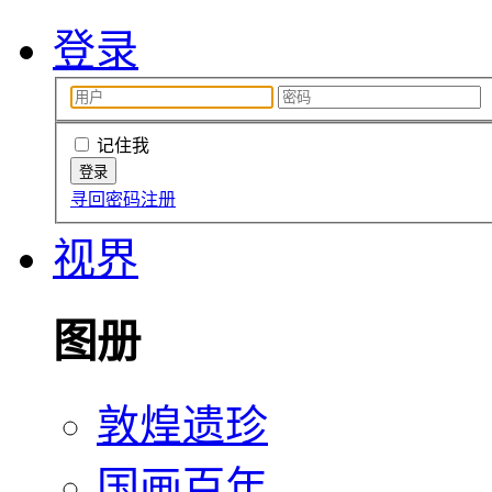
登录
记住我
寻回密码
注册
视界
图册
敦煌遗珍
国画百年