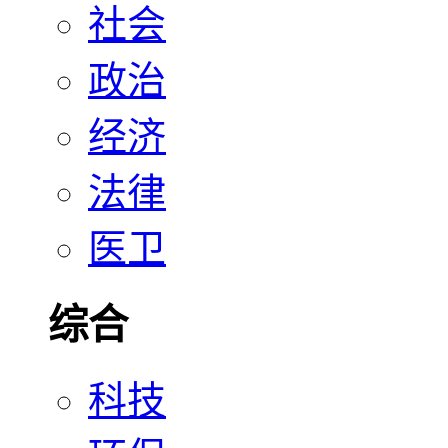
社会
政治
经济
法律
医卫
综合
科技