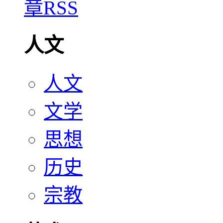
人文
人文
文学
思想
历史
宗教