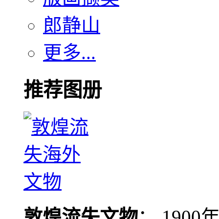
郎静山
更多...
推荐图册
敦煌流失文物
： 190