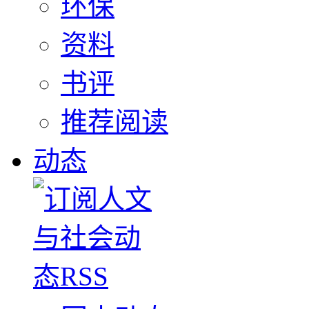
环保
资料
书评
推荐阅读
动态