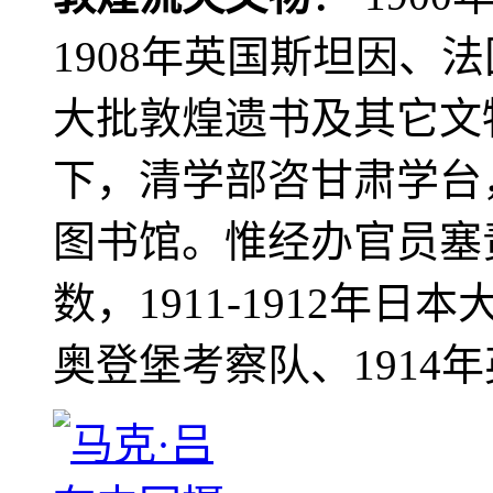
1908年英国斯坦因、
大批敦煌遗书及其它文物
下，清学部咨甘肃学台
图书馆。惟经办官员塞
数，1911-1912年日本
奥登堡考察队、1914