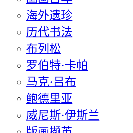
海外遗珍
历代书法
布列松
罗伯特·卡帕
马克·吕布
鲍德里亚
威尼斯·伊斯兰
版画撷英