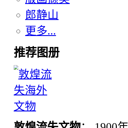
郎静山
更多...
推荐图册
敦煌流失文物
： 190