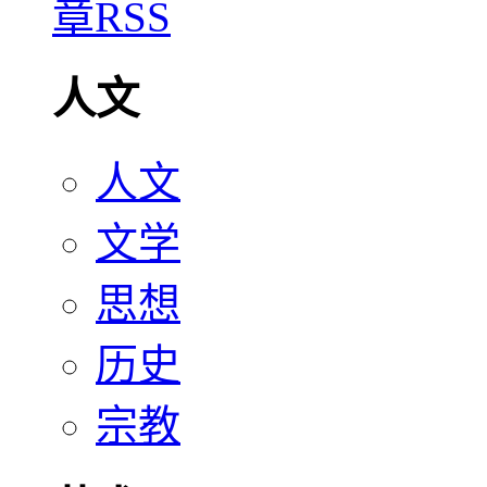
人文
人文
文学
思想
历史
宗教