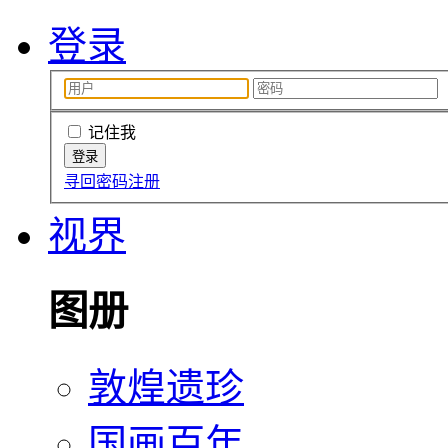
登录
记住我
寻回密码
注册
视界
图册
敦煌遗珍
国画百年