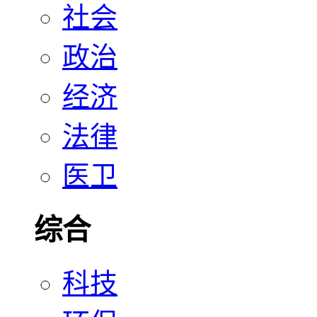
社会
政治
经济
法律
医卫
综合
科技