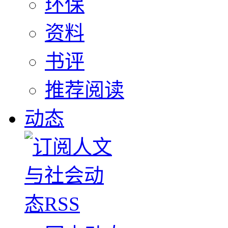
环保
资料
书评
推荐阅读
动态