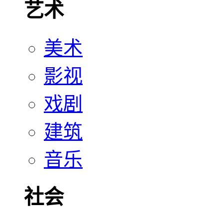
艺术
美术
影视
戏剧
建筑
音乐
社会