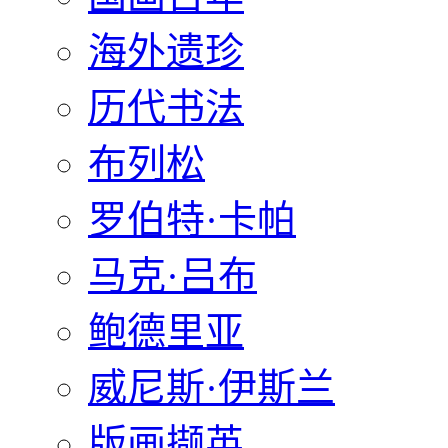
海外遗珍
历代书法
布列松
罗伯特·卡帕
马克·吕布
鲍德里亚
威尼斯·伊斯兰
版画撷英