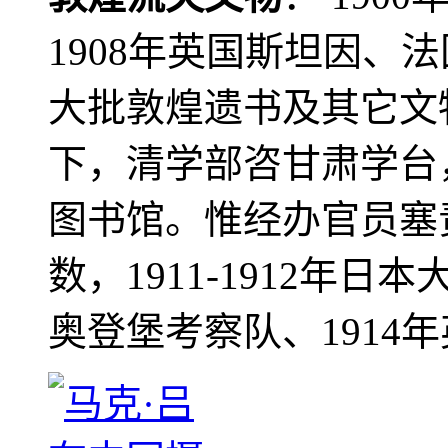
1908年英国斯坦因、
大批敦煌遗书及其它文物
下，清学部咨甘肃学台
图书馆。惟经办官员塞
数，1911-1912年日本
奥登堡考察队、1914