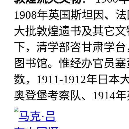
1908年英国斯坦因、
大批敦煌遗书及其它文物
下，清学部咨甘肃学台
图书馆。惟经办官员塞
数，1911-1912年日本
奥登堡考察队、1914