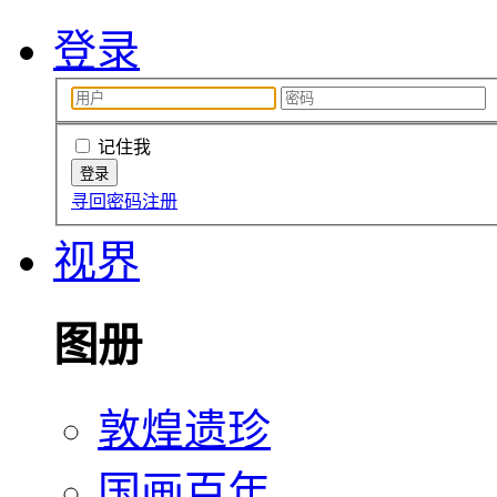
登录
记住我
寻回密码
注册
视界
图册
敦煌遗珍
国画百年