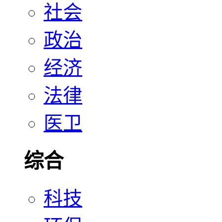
社会
政治
经济
法律
医卫
综合
科技