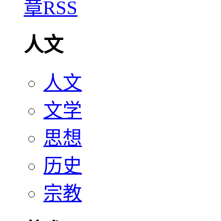
人文
人文
文学
思想
历史
宗教