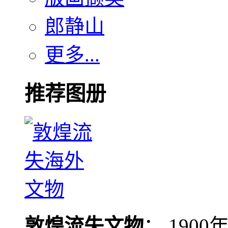
郎静山
更多...
推荐图册
敦煌流失文物
： 190