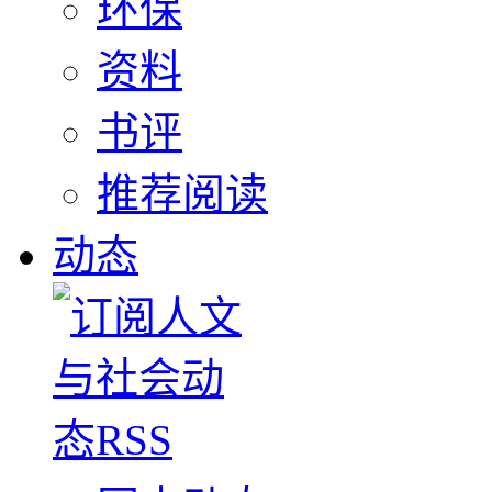
环保
资料
书评
推荐阅读
动态