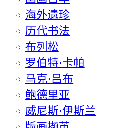
海外遗珍
历代书法
布列松
罗伯特·卡帕
马克·吕布
鲍德里亚
威尼斯·伊斯兰
版画撷英