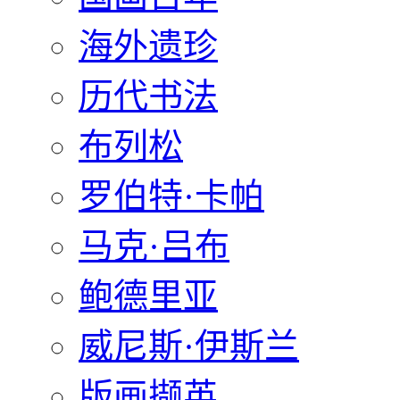
海外遗珍
历代书法
布列松
罗伯特·卡帕
马克·吕布
鲍德里亚
威尼斯·伊斯兰
版画撷英