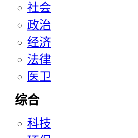
社会
政治
经济
法律
医卫
综合
科技