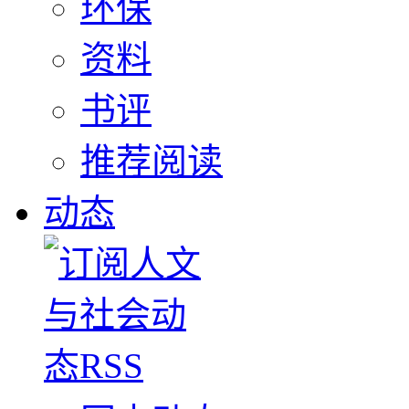
环保
资料
书评
推荐阅读
动态