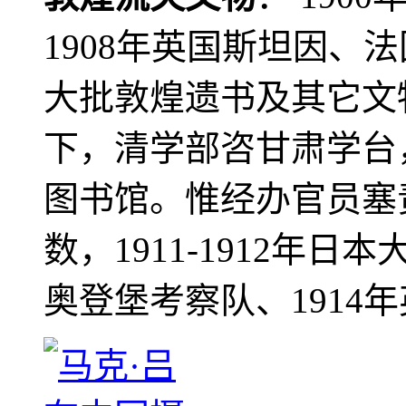
1908年英国斯坦因、
大批敦煌遗书及其它文物
下，清学部咨甘肃学台
图书馆。惟经办官员塞
数，1911-1912年日本
奥登堡考察队、1914