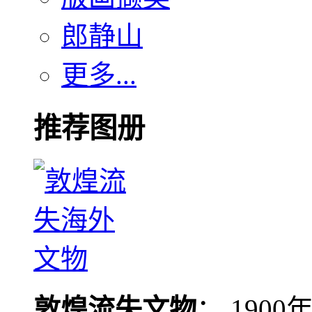
郎静山
更多...
推荐图册
敦煌流失文物
： 190