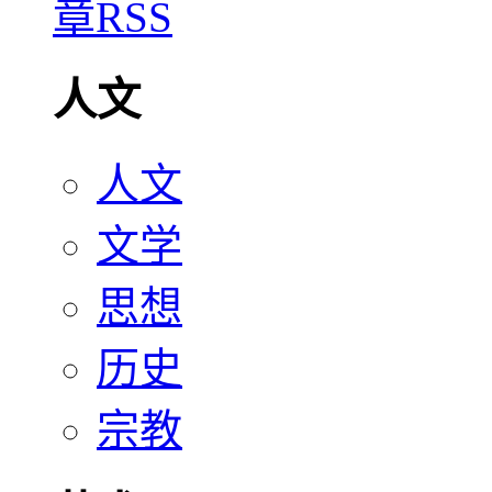
人文
人文
文学
思想
历史
宗教