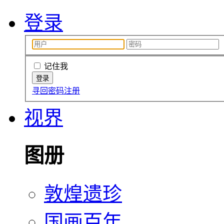
登录
记住我
寻回密码
注册
视界
图册
敦煌遗珍
国画百年